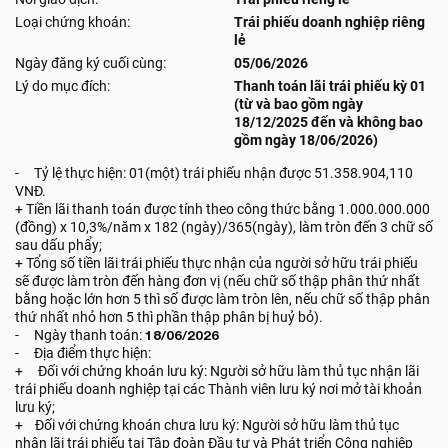
Loại chứng khoán:
Trái phiếu doanh nghiệp riêng
lẻ
Ngày đăng ký cuối cùng:
05/06/2026
Lý do mục đích:
Thanh toán lãi trái phiếu kỳ 01
(từ và bao gồm ngày
18/12/2025 đến và không bao
gồm ngày 18/06/2026)
- Tỷ lệ thực hiện: 01(một) trái phiếu nhận được 51.358.904,110
VNĐ.
+ Tiền lãi thanh toán được tính theo công thức bằng 1.000.000.000
(đồng) x 10,3%/năm x 182 (ngày)/365(ngày), làm tròn đến 3 chữ số
sau dấu phẩy;
+ Tổng số tiền lãi trái phiếu thực nhận của người sở hữu trái phiếu
sẽ được làm tròn đến hàng đơn vị (nếu chữ số thập phân thứ nhất
bằng hoặc lớn hơn 5 thì số được làm tròn lên, nếu chữ số thập phân
thứ nhất nhỏ hơn 5 thì phần thập phân bị huỷ bỏ).
- Ngày thanh toán:
18/06/2026
- Địa điểm thực hiện:
+ Đối với chứng khoán lưu ký: Người sở hữu làm thủ tục nhận lãi
trái phiếu doanh nghiệp tại các Thành viên lưu ký nơi mở tài khoản
lưu ký;
+ Đối với chứng khoán chưa lưu ký: Người sở hữu làm thủ tục
nhận lãi trái phiếu tại Tập đoàn Đầu tư và Phát triển Công nghiệp