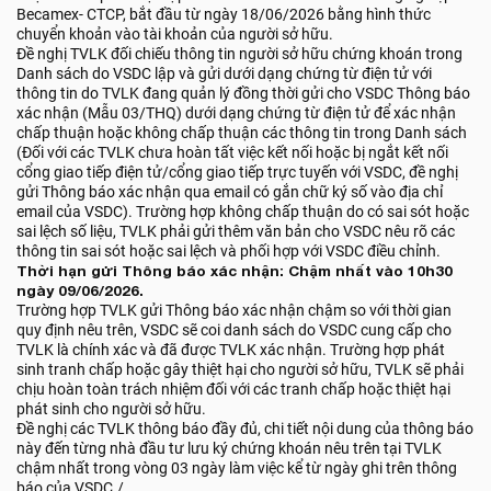
Becamex- CTCP, bắt đầu từ ngày 18/06/2026 bằng hình thức
chuyển khoản vào tài khoản của người sở hữu.
Đề nghị TVLK đối chiếu thông tin người sở hữu chứng khoán trong
Danh sách do VSDC lập và gửi dưới dạng chứng từ điện tử với
thông tin do TVLK đang quản lý đồng thời gửi cho VSDC Thông báo
xác nhận (Mẫu 03/THQ) dưới dạng chứng từ điện tử để xác nhận
chấp thuận hoặc không chấp thuận các thông tin trong Danh sách
(Đối với các TVLK chưa hoàn tất việc kết nối hoặc bị ngắt kết nối
cổng giao tiếp điện tử/cổng giao tiếp trực tuyến với VSDC, đề nghị
gửi Thông báo xác nhận qua email có gắn chữ ký số vào địa chỉ
email của VSDC). Trường hợp không chấp thuận do có sai sót hoặc
sai lệch số liệu, TVLK phải gửi thêm văn bản cho VSDC nêu rõ các
thông tin sai sót hoặc sai lệch và phối hợp với VSDC điều chỉnh.
Thời hạn gửi Thông báo xác nhận: Chậm nhất vào 10h30
ngày 09/06/2026.
Trường hợp TVLK gửi Thông báo xác nhận chậm so với thời gian
quy định nêu trên, VSDC sẽ coi danh sách do VSDC cung cấp cho
TVLK là chính xác và đã được TVLK xác nhận. Trường hợp phát
sinh tranh chấp hoặc gây thiệt hại cho người sở hữu, TVLK sẽ phải
chịu hoàn toàn trách nhiệm đối với các tranh chấp hoặc thiệt hại
phát sinh cho người sở hữu.
Đề nghị các TVLK thông báo đầy đủ, chi tiết nội dung của thông báo
này đến từng nhà đầu tư lưu ký chứng khoán nêu trên tại TVLK
chậm nhất trong vòng 03 ngày làm việc kể từ ngày ghi trên thông
báo của VSDC./.