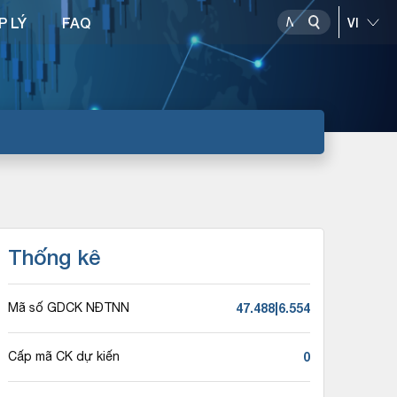
P LÝ
FAQ
Thống kê
47.488|6.554
Mã số GDCK NĐTNN
0
Cấp mã CK dự kiến