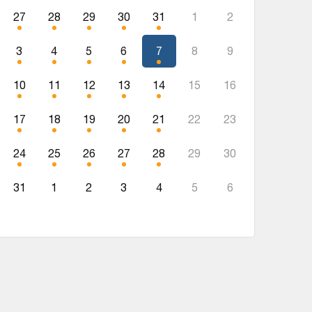
27
28
29
30
31
1
2
3
4
5
6
7
8
9
10
11
12
13
14
15
16
17
18
19
20
21
22
23
24
25
26
27
28
29
30
31
1
2
3
4
5
6