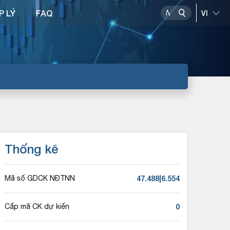
P LÝ
FAQ
Thống kê
47.488|6.554
Mã số GDCK NĐTNN
0
Cấp mã CK dự kiến