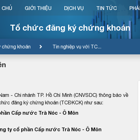
 CHỦ
GIỚI THIỆU
DỊCH VỤ
TIN TỨC
PHÁ
Tổ chức đăng ký chứng khoán
ý chứng khoán
Tin nghiệp vụ với TC...
ền
Nam - Chi nhánh TP. Hồ Chí Minh (CNVSDC) thông báo về
ổ chức đăng ký chứng khoán (TCĐKCK) như sau:
phần Cấp nước Trà Nóc - Ô Môn
ng ty cổ phần Cấp nước Trà Nóc - Ô Môn