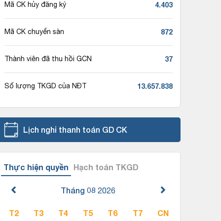
4.403
Mã CK hủy đăng ký
872
Mã CK chuyển sàn
37
Thành viên đã thu hồi GCN
13.657.838
Số lượng TKGD của NĐT
Lịch nghỉ thanh toán GD CK
Thực hiện quyền
Hạch toán TKGD
Tháng 08
2026
T2
T3
T4
T5
T6
T7
CN