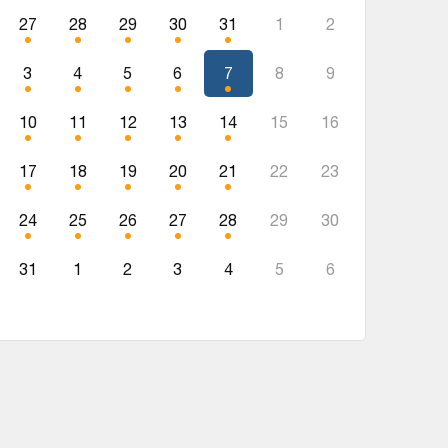
27
28
29
30
31
1
2
3
4
5
6
7
8
9
10
11
12
13
14
15
16
17
18
19
20
21
22
23
24
25
26
27
28
29
30
31
1
2
3
4
5
6