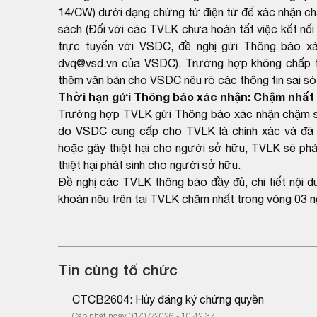
14/CW) dưới dạng chứng từ điện tử để xác nhận ch
sách (Đối với các TVLK chưa hoàn tất việc kết nối 
trực tuyến với VSDC, đề nghị gửi Thông báo xá
dvq@vsd.vn của VSDC). Trường hợp không chấp thu
thêm văn bản cho VSDC nêu rõ các thông tin sai sót
Thời hạn gửi Thông báo xác nhận: Chậm nhất 
Trường hợp TVLK gửi Thông báo xác nhận chậm so 
do VSDC cung cấp cho TVLK là chính xác và đã 
hoặc gây thiệt hại cho người sở hữu, TVLK sẽ phải
thiệt hại phát sinh cho người sở hữu.
Đề nghị các TVLK thông báo đầy đủ, chi tiết nội 
khoán nêu trên tại TVLK chậm nhất trong vòng 03 n
Tin cùng tổ chức
CTCB2604: Hủy đăng ký chứng quyền
Cập nhật ngày 01/07/2026 - 10:42:37