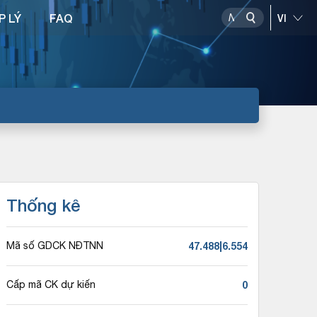
P LÝ
FAQ
Thống kê
47.488|6.554
Mã số GDCK NĐTNN
0
Cấp mã CK dự kiến