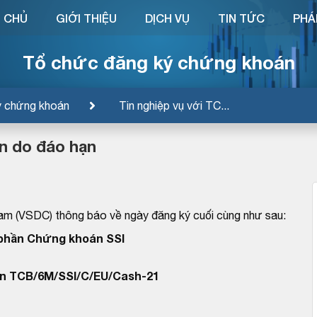
 CHỦ
GIỚI THIỆU
DỊCH VỤ
TIN TỨC
PHÁ
Tổ chức đăng ký chứng khoán
ý chứng khoán
Tin nghiệp vụ với TC...
n do đáo hạn
am (VSDC) thông báo về ngày đăng ký cuối cùng như sau:
phần Chứng khoán SSI
n TCB/6M/SSI/C/EU/Cash-21