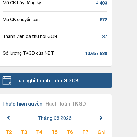
4.403
Mã CK hủy đăng ký
872
Mã CK chuyển sàn
37
Thành viên đã thu hồi GCN
13.657.838
Số lượng TKGD của NĐT
Lịch nghỉ thanh toán GD CK
Thực hiện quyền
Hạch toán TKGD
Tháng 08
2026
T2
T3
T4
T5
T6
T7
CN