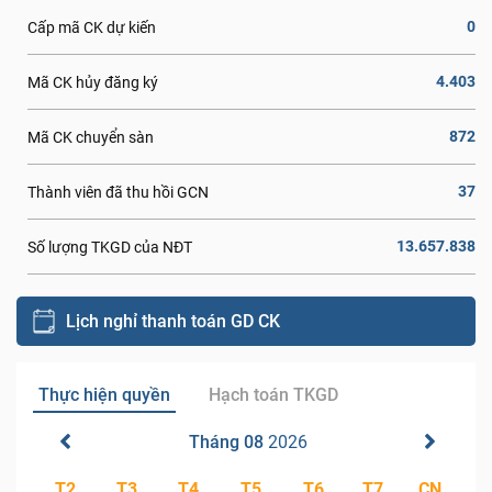
0
Cấp mã CK dự kiến
4.403
Mã CK hủy đăng ký
872
Mã CK chuyển sàn
37
Thành viên đã thu hồi GCN
13.657.838
Số lượng TKGD của NĐT
Lịch nghỉ thanh toán GD CK
Thực hiện quyền
Hạch toán TKGD
Tháng 08
2026
T2
T3
T4
T5
T6
T7
CN