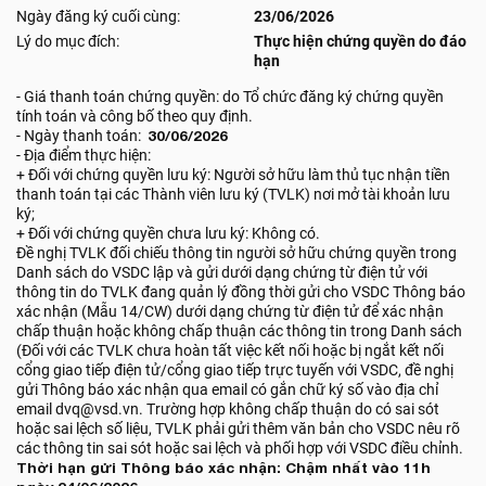
Ngày đăng ký cuối cùng:
23/06/2026
Lý do mục đích:
Thực hiện chứng quyền do đáo
hạn
- Giá thanh toán chứng quyền: do Tổ chức đăng ký chứng quyền
tính toán và công bố theo quy định.
- Ngày thanh toán:
30/06/2026
- Địa điểm thực hiện:
+ Đối với chứng quyền lưu ký: Người sở hữu làm thủ tục nhận tiền
thanh toán tại các Thành viên lưu ký (TVLK) nơi mở tài khoản lưu
ký;
+ Đối với chứng quyền chưa lưu ký: Không có.
Đề nghị TVLK đối chiếu thông tin người sở hữu chứng quyền trong
Danh sách do VSDC lập và gửi dưới dạng chứng từ điện tử với
thông tin do TVLK đang quản lý đồng thời gửi cho VSDC Thông báo
xác nhận (Mẫu 14/CW) dưới dạng chứng từ điện tử để xác nhận
chấp thuận hoặc không chấp thuận các thông tin trong Danh sách
(Đối với các TVLK chưa hoàn tất việc kết nối hoặc bị ngắt kết nối
cổng giao tiếp điện tử/cổng giao tiếp trực tuyến với VSDC, đề nghị
gửi Thông báo xác nhận qua email có gắn chữ ký số vào địa chỉ
email dvq@vsd.vn. Trường hợp không chấp thuận do có sai sót
hoặc sai lệch số liệu, TVLK phải gửi thêm văn bản cho VSDC nêu rõ
các thông tin sai sót hoặc sai lệch và phối hợp với VSDC điều chỉnh.
Thời hạn gửi Thông báo xác nhận: Chậm nhất vào 11h