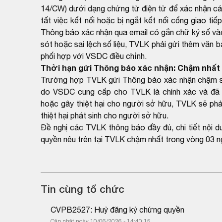
14/CW) dưới dạng chứng từ điện tử để xác nhận cá
tất việc kết nối hoặc bị ngắt kết nối cổng giao ti
Thông báo xác nhận qua email có gắn chữ ký số và
sót hoặc sai lệch số liệu, TVLK phải gửi thêm văn 
phối hợp với VSDC điều chỉnh.
Thời hạn gửi Thông báo xác nhận: Chậm nhất 
Trường hợp TVLK gửi Thông báo xác nhận chậm so 
do VSDC cung cấp cho TVLK là chính xác và đã 
hoặc gây thiệt hại cho người sở hữu, TVLK sẽ phải
thiệt hại phát sinh cho người sở hữu.
Đề nghị các TVLK thông báo đầy đủ, chi tiết nội 
quyền nêu trên tại TVLK chậm nhất trong vòng 03 n
Tin cùng tổ chức
CVPB2527: Huỷ đăng ký chứng quyền
Cập nhật ngày 10/06/2026 - 14:40:15