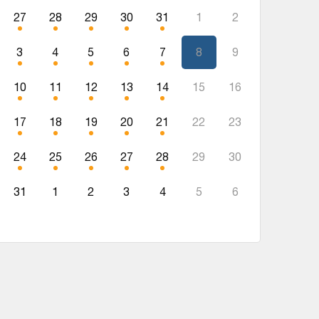
27
28
29
30
31
1
2
3
4
5
6
7
8
9
10
11
12
13
14
15
16
17
18
19
20
21
22
23
24
25
26
27
28
29
30
31
1
2
3
4
5
6