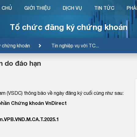
 CHỦ
GIỚI THIỆU
DỊCH VỤ
TIN TỨC
PHÁ
Tổ chức đăng ký chứng khoán
ý chứng khoán
Tin nghiệp vụ với TC...
n do đáo hạn
am (VSDC) thông báo về ngày đăng ký cuối cùng như sau:
phần Chứng khoán VnDirect
.VPB.VND.M.CA.T.2025.1