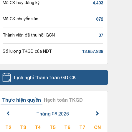
4.403
Mã CK hủy đăng ký
872
Mã CK chuyển sàn
37
Thành viên đã thu hồi GCN
13.657.838
Số lượng TKGD của NĐT
Lịch nghỉ thanh toán GD CK
Thực hiện quyền
Hạch toán TKGD
Tháng 08
2026
T2
T3
T4
T5
T6
T7
CN