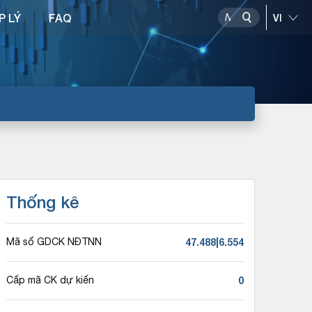
P LÝ
FAQ
Thống kê
47.488|6.554
Mã số GDCK NĐTNN
0
Cấp mã CK dự kiến