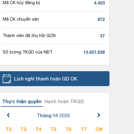
4.403
Mã CK hủy đăng ký
872
Mã CK chuyển sàn
37
Thành viên đã thu hồi GCN
13.657.838
Số lượng TKGD của NĐT
Lịch nghỉ thanh toán GD CK
Thực hiện quyền
Hạch toán TKGD
Tháng 08
2026
T2
T3
T4
T5
T6
T7
CN