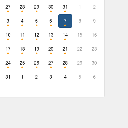
27
28
29
30
31
1
2
3
4
5
6
7
8
9
10
11
12
13
14
15
16
17
18
19
20
21
22
23
24
25
26
27
28
29
30
31
1
2
3
4
5
6