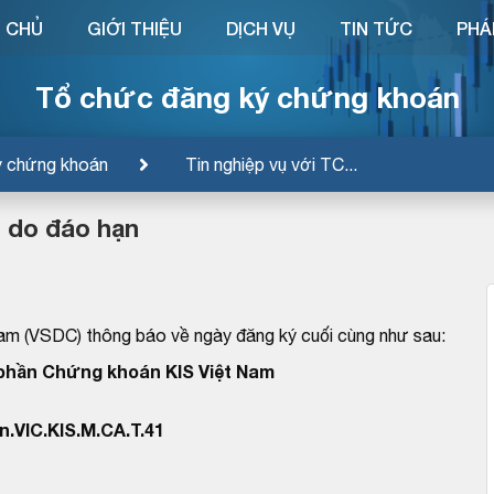
 CHỦ
GIỚI THIỆU
DỊCH VỤ
TIN TỨC
PHÁ
Tổ chức đăng ký chứng khoán
ý chứng khoán
Tin nghiệp vụ với TC...
 do đáo hạn
am (VSDC) thông báo về ngày đăng ký cuối cùng như sau:
phần Chứng khoán KIS Việt Nam
.VIC.KIS.M.CA.T.41