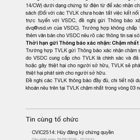
14/CW) dưới dạng chứng từ điện tử để xác nhận ch
sách (Đối với các TVLK chưa hoàn tất việc kết nối 
trực tuyến với VSDC, đề nghị gửi Thông báo xá
dvq@vsd.vn của VSDC). Trường hợp không chấp thu
thêm văn bản cho VSDC nêu rõ các thông tin sai sót
Thời hạn gửi Thông báo xác nhận: Chậm nhất 
Trường hợp TVLK gửi Thông báo xác nhận chậm so 
do VSDC cung cấp cho TVLK là chính xác và đã 
hoặc gây thiệt hại cho người sở hữu, TVLK sẽ phải
thiệt hại phát sinh cho người sở hữu.
Đề nghị các TVLK thông báo đầy đủ, chi tiết nội 
khoán nêu trên tại TVLK chậm nhất trong vòng 03 n
Tin cùng tổ chức
CVIC2514: Hủy đăng ký chứng quyền
Cập nhật ngày 29/06/2026 - 10:34:51