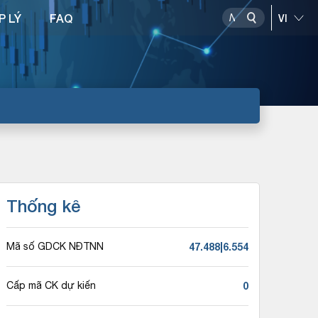
P LÝ
FAQ
Thống kê
47.488|6.554
Mã số GDCK NĐTNN
0
Cấp mã CK dự kiến