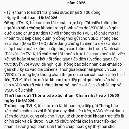
năm 2026
- Tỷ lệ thanh toán: 01 trái phiếu được nhận 3.100 đồng.
- Ngày thanh toán:
18/6/2026
.
Đề nghị TVLK, tổ chức mở tài khoản trực tiếp đối chiếu thông tin
người sở hữu chứng khoán trong Danh sách do VSDC lập và gửi
dưới dạng chứng từ điện tử với thông tin do TVLK, tổ chức mở tài
khoản trực tiếp đang quản lý đồng thời gửi cho VSDC Thông báo
xác nhận (Mẫu 03/THQ) dưới dạng chứng từ điện tử để xác nhận
chấp thuận hoặc không chấp thuận các thông tin trong Danh sách
(Đối với các TVLK, tổ chức mở tài khoản trực tiếp chưa hoàn tất việc
kết nối hoặc bị ngắt kết nối cổng giao tiếp điện tử/cổng giao tiếp
trực tuyến với VSDC, đề nghị gửi Thông báo xác nhận qua email có
gắn chữ ký số vào địa chỉ email thongbaoxacnhan@vsd.vn của
VSDC). Trường hợp không chấp thuận do có sai sót hoặc sai lệch số
liệu, TVLK, tổ chức mở tài khoản trực tiếp phải gửi thêm văn bản
cho VSDC nêu rõ các thông tin sai sót hoặc sai lệch và phối hợp với
VSDC điều chỉnh.
Thời hạn gửi Thông báo xác nhận: Chậm nhất vào 10h30
ngày 16/6/2026.
Trường hợp TVLK, tổ chức mở tài khoản trực tiếp gửi Thông báo
xác nhận chậm so với thời gian quy định nêu trên, VSDC sẽ coi danh
sách do VSDC cung cấp cho TVLK, tổ chức mở tài khoản trực tiếp là
chính xác và đã được TVLK, tổ chức mở tài khoản trực tiếp xác
nhận. Trường hợp phát sinh tranh chấp hoặc gây thiệt hại cho