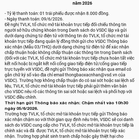
năm 2026
- Tỷ lệ thanh toán: 01 trái phiếu được nhận 8.000 đồng.
- Ngày thanh toán: 09/6/2026.
Đề nghị TVLK, tổ chức mở tài khoản trực tiếp đối chiếu thông tin
người sở hữu chứng khoán trong Danh sách do VSDC lập và gửi
dưới dạng chứng từ điện tử với thông tin do TVLK, tổ chức mở tài
khoản trực tiếp đang quản lý đồng thời gửi cho VSDC Thông báo
xác nhận (Mẫu 03/THQ) dưới dạng chứng từ điện tử để xác nhận
chấp thuận hoặc không chấp thuận các thông tin trong Danh sách
(Đối với các TVLK, tổ chức mở tài khoản trực tiếp chưa hoàn tất việc
kết nối hoặc bị ngắt kết nối cổng giao tiếp điện tử/cổng giao tiếp
trực tuyến với VSDC, đề nghị gửi Thông báo xác nhận qua email có
gắn chữ ký số vào địa chỉ email thongbaoxacnhan@vsd.vn của
VSDC). Trường hợp không chấp thuận do có sai sót hoặc sai lệch số
liệu, TVLK, tổ chức mở tài khoản trực tiếp phải gửi thêm văn bản
cho VSDC nêu rõ các thông tin sai sót hoặc sai lệch và phối hợp với
VSDC điều chỉnh.
Thời hạn gửi Thông báo xác nhận: Chậm nhất vào 10h30
ngày 05/6/2026.
Trường hợp TVLK, tổ chức mở tài khoản trực tiếp gửi Thông báo
xác nhận chậm so với thời gian quy định nêu trên, VSDC sẽ coi danh
sách do VSDC cung cấp cho TVLK, tổ chức mở tài khoản trực tiếp là
chính xác và đã được TVLK, tổ chức mở tài khoản trực tiếp xác
nhận. Trường hợp phát sinh tranh chấp hoặc gây thiệt hại cho