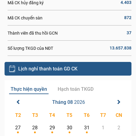
4.403
Mã CK hủy đăng ký
872
Mã CK chuyển sàn
37
Thành viên đã thu hồi GCN
13.657.838
Số lượng TKGD của NĐT
Lịch nghỉ thanh toán GD CK
Thực hiện quyền
Hạch toán TKGD
Tháng 08
2026
T2
T3
T4
T5
T6
T7
CN
27
28
29
30
31
1
2