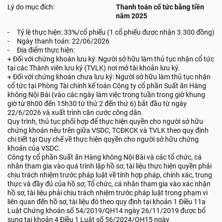
Lý do mục đích:
Thanh toán cổ tức bằng tiền
năm 2025
- Tỷ lệ thực hiện: 33%/cổ phiếu (1 cổ phiếu được nhận 3.300 đồng)
- Ngày thanh toán: 22/06/2026
- Địa điểm thực hiện:
+ Đối với chứng khoán lưu ký: Người sở hữu làm thủ tục nhận cổ tức
tại các Thành viên lưu ký (TVLK) nơi mở tài khoản lưu ký.
+ Đối với chứng khoán chưa lưu ký: Người sở hữu làm thủ tục nhận
cổ tức tại Phòng Tài chính kế toán Công ty cổ phần Suất ăn Hàng
không Nội Bài (vào các ngày làm việc trong tuần trong giờ khung
giờ từ 8h00 đến 15h30 từ thứ 2 đến thứ 6) bắt đầu từ ngày
22/6/2026 và xuất trình căn cước công dân.
Quy trình, thủ tục phối hợp để thực hiện quyền cho người sở hữu
chứng khoán nêu trên giữa VSDC, TCĐKCK và TVLK theo quy định
chi tiết tại Quy chế về thực hiện quyền cho người sở hữu chứng
khoán của VSDC.
Công ty cổ phần Suất ăn Hàng không Nội Bài và các tổ chức, cá
nhân tham gia vào quá trình lập hồ sơ, tài liệu thực hiện quyền phải
chịu trách nhiệm trước pháp luật về tính hợp pháp, chính xác, trung
thực và đầy đủ của hồ sơ; Tổ chức, cá nhân tham gia vào xác nhận
hồ sơ, tài liệu phải chịu trách nhiệm trước pháp luật trong phạm vi
liên quan đến hồ sơ, tài liệu đó theo quy định tại khoản 1 Điều 11a
Luật Chứng khoán số 54/2019/QH14 ngày 26/11/2019 được bổ
sung tại khoản 4 Điều 1 Luật số 56/2024/QH15 ngày