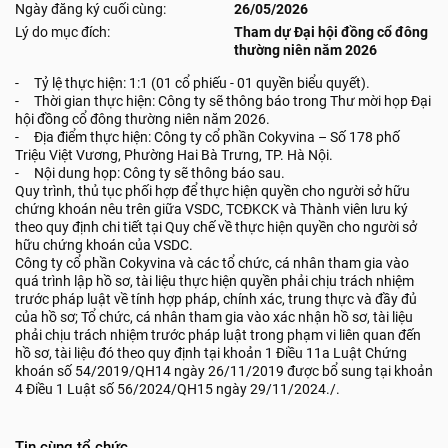
Ngày đăng ký cuối cùng:
26/05/2026
Lý do mục đích:
Tham dự Đại hội đồng cổ đông
thường niên năm 2026
- Tỷ lệ thực hiện: 1:1 (01 cổ phiếu - 01 quyền biểu quyết).
- Thời gian thực hiện: Công ty sẽ thông báo trong Thư mời họp Đại
hội đồng cổ đông thường niên năm 2026.
- Địa điểm thực hiện: Công ty cổ phần Cokyvina – Số 178 phố
Triệu Việt Vương, Phường Hai Bà Trưng, TP. Hà Nội.
- Nội dung họp: Công ty sẽ thông báo sau.
Quy trình, thủ tục phối hợp để thực hiện quyền cho người sở hữu
chứng khoán nêu trên giữa VSDC, TCĐKCK và Thành viên lưu ký
theo quy định chi tiết tại Quy chế về thực hiện quyền cho người sở
hữu chứng khoán của VSDC.
Công ty cổ phần Cokyvina và các tổ chức, cá nhân tham gia vào
quá trình lập hồ sơ, tài liệu thực hiện quyền phải chịu trách nhiệm
trước pháp luật về tính hợp pháp, chính xác, trung thực và đầy đủ
của hồ sơ; Tổ chức, cá nhân tham gia vào xác nhận hồ sơ, tài liệu
phải chịu trách nhiệm trước pháp luật trong phạm vi liên quan đến
hồ sơ, tài liệu đó theo quy định tại khoản 1 Điều 11a Luật Chứng
khoán số 54/2019/QH14 ngày 26/11/2019 được bổ sung tại khoản
4 Điều 1 Luật số 56/2024/QH15 ngày 29/11/2024./.
Tin cùng tổ chức