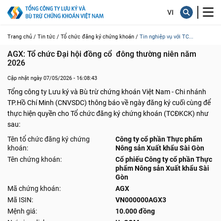
Trang chủ /
Tin tức /
Tổ chức đăng ký chứng khoán /
Tin nghiệp vụ với TC...
AGX: Tổ chức Đại hội đồng cổ  đông thường niên năm 
2026
Cập nhật ngày 07/05/2026 - 16:08:43
Tổng công ty Lưu ký và Bù trừ chứng khoán Việt Nam - Chi nhánh
TP.Hồ Chí Minh (CNVSDC) thông báo về ngày đăng ký cuối cùng để
thực hiện quyền cho Tổ chức đăng ký chứng khoán (TCĐKCK) như
sau:
Tên tổ chức đăng ký chứng
Công ty cổ phần Thực phẩm
khoán:
Nông sản Xuất khẩu Sài Gòn
Tên chứng khoán:
Cổ phiếu Công ty cổ phần Thực
phẩm Nông sản Xuất khẩu Sài
Gòn
Mã chứng khoán:
AGX
Mã ISIN:
VN000000AGX3
Mệnh giá:
10.000 đồng