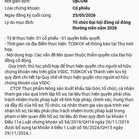
Nơi giao dịch:
UpCOM
Loại chứng khoán:
Cổ phiếu
Ngày đăng ký cuối cùng:
25/05/2026
Lý do mục đích:
Tổ chức Đại hội đồng cổ đông
thường niên năm 2026
- Tỷ lệ thực hiện: 01 cổ phiếu - 01 quyền biểu quyết.
- Thời gian và địa điểm thực hiện: TCĐKCK sẽ thông báo tại Thư mời
họp.
- Nội dung họp: Các vấn đề liên quan thuộc thẩm quyền của Đại hội
đồng cổ đông.
Quy trình, thủ tục phối hợp để thực hiện quyền cho người sở hữu
chứng khoán nêu trên giữa VSDC, TCĐKCK và Thành viên lưu ký
quy định chi tiết tại Quy chế về thực hiện quyền cho người sở hữu
chứng khoán của VSDC.
CTCP Thực phẩm Nông sản Xuất khẩu Sài Gòn, tổ chức, cá nhân
tham gia vào quá trình lập hồ sơ, tài liệu thực hiện quyền phải chịu
trách nhiệm trước pháp luật về tính hợp pháp, chính xác, trung thực
và đầy đủ của hồ sơ; Tổ chức, cá nhân tham gia vào quá trình xác
nhận hồ sơ, tài liệu phải chịu trách nhiệm trước pháp luật trong
phạm vi liên quan đến hồ sơ, tài liệu đó theo quy định tại khoản 1
Điều 11a Luật chứng khoán số 54/2019/QH14 ngày 26/11/2019
được bổ sung tại khoản 4 Điều 1 Luật số 56/2024/QH15 ngày
29/11/2024./.