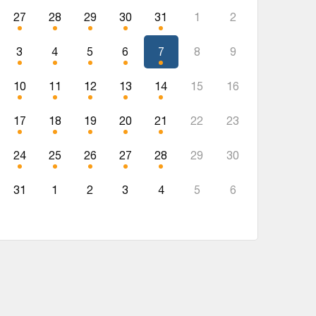
27
28
29
30
31
1
2
3
4
5
6
7
8
9
10
11
12
13
14
15
16
17
18
19
20
21
22
23
24
25
26
27
28
29
30
31
1
2
3
4
5
6