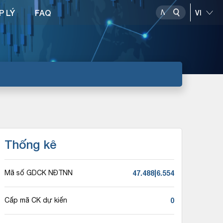
P LÝ
FAQ
Thống kê
47.488|6.554
Mã số GDCK NĐTNN
0
Cấp mã CK dự kiến