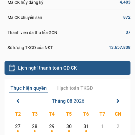
4.403
Mã CK hủy đăng ký
872
Mã CK chuyển sàn
37
Thành viên đã thu hồi GCN
13.657.838
Số lượng TKGD của NĐT
Lịch nghỉ thanh toán GD CK
Thực hiện quyền
Hạch toán TKGD
Tháng 08
2026
T2
T3
T4
T5
T6
T7
CN
27
28
29
30
31
1
2