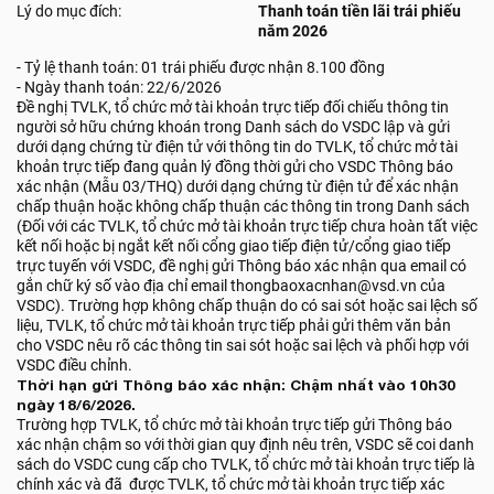
Lý do mục đích:
Thanh toán tiền lãi trái phiếu
năm 2026
- Tỷ lệ thanh toán: 01 trái phiếu được nhận 8.100 đồng
- Ngày thanh toán: 22/6/2026
Đề nghị TVLK, tổ chức mở tài khoản trực tiếp đối chiếu thông tin
người sở hữu chứng khoán trong Danh sách do VSDC lập và gửi
dưới dạng chứng từ điện tử với thông tin do TVLK, tổ chức mở tài
khoản trực tiếp đang quản lý đồng thời gửi cho VSDC Thông báo
xác nhận (Mẫu 03/THQ) dưới dạng chứng từ điện tử để xác nhận
chấp thuận hoặc không chấp thuận các thông tin trong Danh sách
(Đối với các TVLK, tổ chức mở tài khoản trực tiếp chưa hoàn tất việc
kết nối hoặc bị ngắt kết nối cổng giao tiếp điện tử/cổng giao tiếp
trực tuyến với VSDC, đề nghị gửi Thông báo xác nhận qua email có
gắn chữ ký số vào địa chỉ email thongbaoxacnhan@vsd.vn của
VSDC). Trường hợp không chấp thuận do có sai sót hoặc sai lệch số
liệu, TVLK, tổ chức mở tài khoản trực tiếp phải gửi thêm văn bản
cho VSDC nêu rõ các thông tin sai sót hoặc sai lệch và phối hợp với
VSDC điều chỉnh.
Thời hạn gửi Thông báo xác nhận: Chậm nhất vào 10h30
ngày 18/6/2026.
Trường hợp TVLK, tổ chức mở tài khoản trực tiếp gửi Thông báo
xác nhận chậm so với thời gian quy định nêu trên, VSDC sẽ coi danh
sách do VSDC cung cấp cho TVLK, tổ chức mở tài khoản trực tiếp là
chính xác và đã được TVLK, tổ chức mở tài khoản trực tiếp xác