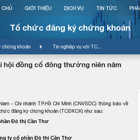
 CHỦ
GIỚI THIỆU
DỊCH VỤ
TIN TỨC
PHÁ
Tổ chức đăng ký chứng khoán
ý chứng khoán
Tin nghiệp vụ với TC...
i hội đồng cổ đông thường niên năm
 Nam - Chi nhánh TP.Hồ Chí Minh (CNVSDC) thông báo về
ổ chức đăng ký chứng khoán (TCĐKCK) như sau:
phần Đô thị Cần Thơ
ng ty cổ phần Đô thị Cần Thơ