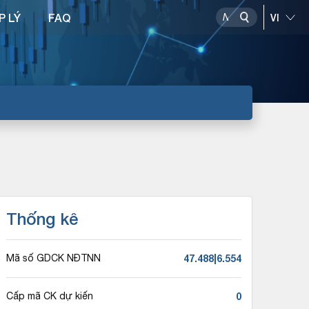
P LÝ
FAQ
Thống kê
47.488|6.554
Mã số GDCK NĐTNN
0
Cấp mã CK dự kiến