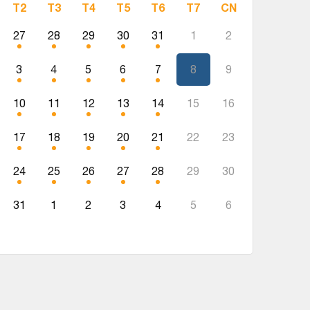
T2
T3
T4
T5
T6
T7
CN
27
28
29
30
31
1
2
3
4
5
6
7
8
9
10
11
12
13
14
15
16
17
18
19
20
21
22
23
24
25
26
27
28
29
30
31
1
2
3
4
5
6