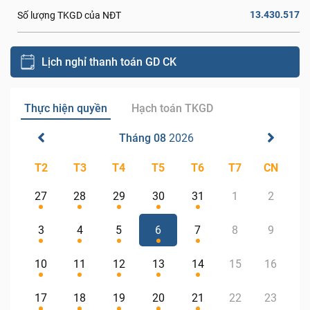
13.430.517
Số lượng TKGD của NĐT
Lịch nghỉ thanh toán GD CK
Thực hiện quyền
Hạch toán TKGD
Tháng 08
2026
T2
T3
T4
T5
T6
T7
CN
27
28
29
30
31
1
2
3
4
5
6
7
8
9
10
11
12
13
14
15
16
17
18
19
20
21
22
23