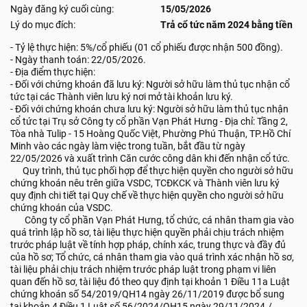
Ngày đăng ký cuối cùng:
15/05/2026
Lý do mục đích:
Trả cổ tức năm 2024 bằng tiền
- Tỷ lệ thực hiện: 5%/cổ phiếu (01 cổ phiếu được nhận 500 đồng).
- Ngày thanh toán: 22/05/2026.
- Địa điểm thực hiện:
- Đối với chứng khoán đã lưu ký: Người sở hữu làm thủ tục nhận cổ
tức tại các Thành viên lưu ký nơi mở tài khoản lưu ký.
- Đối với chứng khoán chưa lưu ký: Người sở hữu làm thủ tục nhận
cổ tức tại Trụ sở Công ty cổ phần Vạn Phát Hưng - Địa chỉ: Tầng 2,
Tòa nhà Tulip - 15 Hoàng Quốc Việt, Phường Phú Thuận, TP.Hồ Chí
Minh vào các ngày làm việc trong tuần, bắt đầu từ ngày
22/05/2026 và xuất trình Căn cước công dân khi đến nhận cổ tức.
Quy trình, thủ tục phối hợp để thực hiện quyền cho người sở hữu
chứng khoán nêu trên giữa VSDC, TCĐKCK và Thành viên lưu ký
quy định chi tiết tại Quy chế về thực hiện quyền cho người sở hữu
chứng khoán của VSDC.
Công ty cổ phần Vạn Phát Hưng, tổ chức, cá nhân tham gia vào
quá trình lập hồ sơ, tài liệu thực hiện quyền phải chịu trách nhiệm
trước pháp luật về tính hợp pháp, chính xác, trung thực và đầy đủ
của hồ sơ; Tổ chức, cá nhân tham gia vào quá trình xác nhận hồ sơ,
tài liệu phải chịu trách nhiệm trước pháp luật trong phạm vi liên
quan đến hồ sơ, tài liệu đó theo quy định tại khoản 1 Điều 11a Luật
chứng khoán số 54/2019/QH14 ngày 26/11/2019 được bổ sung
tại khoản 4 Điều 1 Luật số 56/2024/QH15 ngày 29/11/2024./.