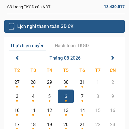
13.430.517
Số lượng TKGD của NĐT
Lịch nghỉ thanh toán GD CK
Thực hiện quyền
Hạch toán TKGD
Tháng 08
2026
T2
T3
T4
T5
T6
T7
CN
27
28
29
30
31
1
2
3
4
5
6
7
8
9
10
11
12
13
14
15
16
17
18
19
20
21
22
23