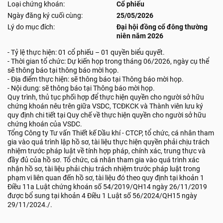
Loại chứng khoán:
Cổ phiếu
Ngày đăng ký cuối cùng:
25/05/2026
Lý do mục đích:
Đại hội đồng cổ đông thường
niên năm 2026
- Tỷ lệ thực hiện: 01 cổ phiếu – 01 quyền biểu quyết.
- Thời gian tổ chức: Dự kiến họp trong tháng 06/2026, ngày cụ thể
sẽ thông báo tại thông báo mời họp.
- Địa điểm thực hiện: sẽ thông báo tại Thông báo mời họp.
- Nội dung: sẽ thông báo tại Thông báo mời họp.
Quy trình, thủ tục phối hợp để thực hiện quyền cho người sở hữu
chứng khoán nêu trên giữa VSDC, TCĐKCK và Thành viên lưu ký
quy định chi tiết tại Quy chế về thực hiện quyền cho người sở hữu
chứng khoán của VSDC.
Tổng Công ty Tư vấn Thiết kế Dầu khí - CTCP, tổ chức, cá nhân tham
gia vào quá trình lập hồ sơ, tài liệu thực hiện quyền phải chịu trách
nhiệm trước pháp luật về tính hợp pháp, chính xác, trung thực và
đầy đủ của hồ sơ. Tổ chức, cá nhân tham gia vào quá trình xác
nhận hồ sơ, tài liệu phải chịu trách nhiệm trước pháp luật trong
phạm vi liên quan đến hồ sơ, tài liệu đó theo quy định tại khoản 1
Điều 11a Luật chứng khoán số 54/2019/QH14 ngày 26/11/2019
được bổ sung tại khoản 4 Điều 1 Luật số 56/2024/QH15 ngày
29/11/2024./.