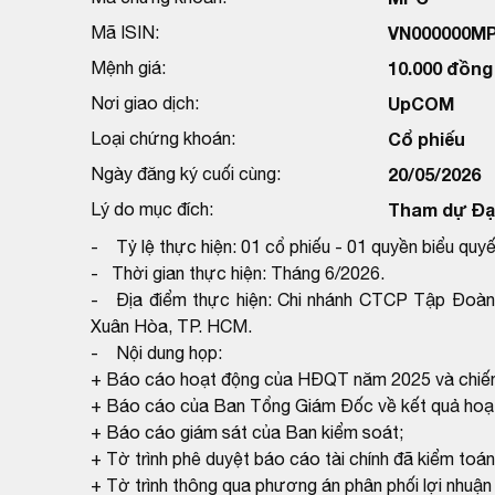
Mã ISIN:
VN000000M
Mệnh giá:
10.000 đồng
Nơi giao dịch:
UpCOM
Loại chứng khoán:
Cổ phiếu
Ngày đăng ký cuối cùng:
20/05/2026
Lý do mục đích:
Tham dự Đại
- Tỷ lệ thực hiện: 01 cổ phiếu - 01 quyền biểu quyế
- Thời gian thực hiện: Tháng 6/2026.
- Địa điểm thực hiện: Chi nhánh CTCP Tập Đoàn
Xuân Hòa, TP. HCM.
- Nội dung họp:
+ Báo cáo hoạt động của HĐQT năm 2025 và chiế
+ Báo cáo của Ban Tổng Giám Đốc về kết quả hoạt
+ Báo cáo giám sát của Ban kiểm soát;
+ Tờ trình phê duyệt báo cáo tài chính đã kiểm toá
+ Tờ trình thông qua phương án phân phối lợi nhuậ