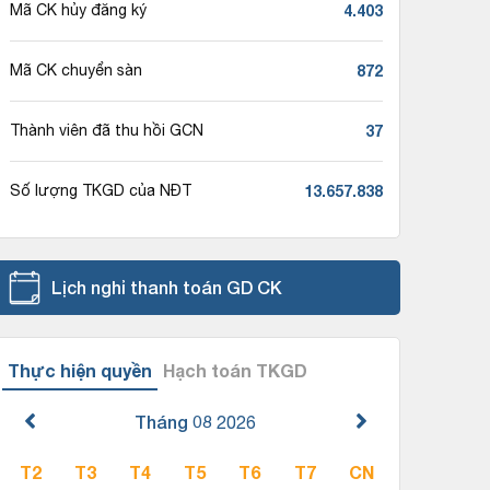
4.403
Mã CK hủy đăng ký
872
Mã CK chuyển sàn
37
Thành viên đã thu hồi GCN
13.657.838
Số lượng TKGD của NĐT
Lịch nghỉ thanh toán GD CK
Thực hiện quyền
Hạch toán TKGD
Tháng 08
2026
T2
T3
T4
T5
T6
T7
CN