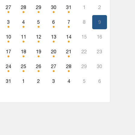
27
28
29
30
31
1
2
3
4
5
6
7
8
9
10
11
12
13
14
15
16
17
18
19
20
21
22
23
24
25
26
27
28
29
30
31
1
2
3
4
5
6