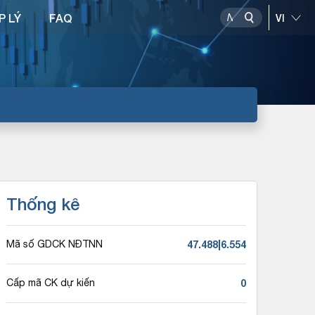
P LÝ
FAQ
Thống kê
47.488|6.554
Mã số GDCK NĐTNN
0
Cấp mã CK dự kiến