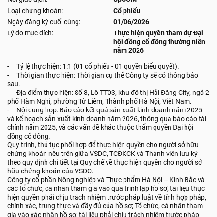
Loại chứng khoán:
Cổ phiếu
Ngày đăng ký cuối cùng:
01/06/2026
Lý do mục đích:
Thực hiện quyền tham dự Đại
hội đồng cổ đông thường niên
năm 2026
- Tỷ lệ thực hiện: 1:1 (01 cổ phiếu - 01 quyền biểu quyết).
- Thời gian thực hiện: Thời gian cụ thể Công ty sẽ có thông báo
sau.
- Địa điểm thực hiện: Số 8, Lô TT03, khu đô thị Hải Đăng City, ngõ 2
phố Hàm Nghi, phường Từ Liêm, Thành phố Hà Nội, Việt Nam.
- Nội dung họp: Báo cáo kết quả sản xuất kinh doanh năm 2025
và kế hoạch sản xuất kinh doanh năm 2026, thông qua báo cáo tài
chính năm 2025, và các vấn đề khác thuộc thẩm quyền Đại hội
đồng cổ đông.
Quy trình, thủ tục phối hợp để thực hiện quyền cho người sở hữu
chứng khoán nêu trên giữa VSDC, TCĐKCK và Thành viên lưu ký
theo quy định chi tiết tại Quy chế về thực hiện quyền cho người sở
hữu chứng khoán của VSDC.
Công ty cổ phần Nông nghiệp và Thực phẩm Hà Nội – Kinh Bắc và
các tổ chức, cá nhân tham gia vào quá trình lập hồ sơ, tài liệu thực
hiện quyền phải chịu trách nhiệm trước pháp luật về tính hợp pháp,
chính xác, trung thực và đầy đủ của hồ sơ; Tổ chức, cá nhân tham
gia vào xác nhận hồ sơ, tài liệu phải chịu trách nhiệm trước pháp