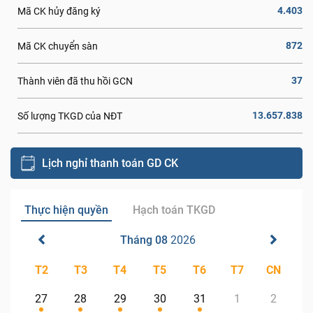
4.403
Mã CK hủy đăng ký
872
Mã CK chuyển sàn
37
Thành viên đã thu hồi GCN
13.657.838
Số lượng TKGD của NĐT
Lịch nghỉ thanh toán GD CK
Thực hiện quyền
Hạch toán TKGD
Tháng 08
2026
T2
T3
T4
T5
T6
T7
CN
27
28
29
30
31
1
2