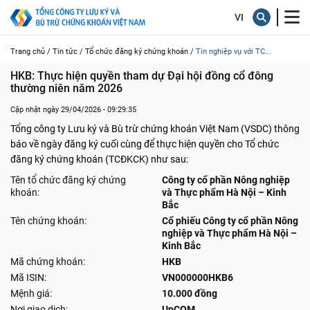
Trang chủ /
Tin tức /
Tổ chức đăng ký chứng khoán /
Tin nghiệp vụ với TC...
HKB: Thực hiện quyền tham dự Đại hội đồng cổ đông 
thường niên năm 2026
Cập nhật ngày 29/04/2026 - 09:29:35
Tổng công ty Lưu ký và Bù trừ chứng khoán Việt Nam (VSDC) thông
báo về ngày đăng ký cuối cùng để thực hiện quyền cho Tổ chức
đăng ký chứng khoán (TCĐKCK) như sau:
Tên tổ chức đăng ký chứng
Công ty cổ phần Nông nghiệp
khoán:
và Thực phẩm Hà Nội – Kinh
Bắc
Tên chứng khoán:
Cổ phiếu Công ty cổ phần Nông
nghiệp và Thực phẩm Hà Nội –
Kinh Bắc
Mã chứng khoán:
HKB
Mã ISIN:
VN000000HKB6
Mệnh giá:
10.000 đồng
Nơi giao dịch:
UpCOM