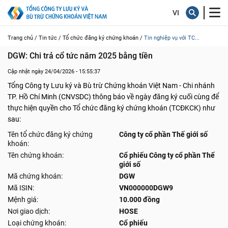
Trang chủ /
Tin tức /
Tổ chức đăng ký chứng khoán /
Tin nghiệp vụ với TC...
DGW: Chi trả cổ tức năm 2025 bằng tiền
Cập nhật ngày 24/04/2026 - 15:55:37
Tổng Công ty Lưu ký và Bù trừ Chứng khoán Việt Nam - Chi nhánh
TP. Hồ Chí Minh (CNVSDC) thông báo về ngày đăng ký cuối cùng để
thực hiện quyền cho Tổ chức đăng ký chứng khoán (TCĐKCK) như
sau:
Tên tổ chức đăng ký chứng
Công ty cổ phần Thế giới số
khoán:
Tên chứng khoán:
Cổ phiếu Công ty cổ phần Thế
giới số
Mã chứng khoán:
DGW
Mã ISIN:
VN000000DGW9
Mệnh giá:
10.000 đồng
Nơi giao dịch:
HOSE
Loại chứng khoán:
Cổ phiếu