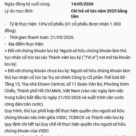
Ngày đăng ký cuối cùng:
14/05/2026
Lý do mục đích:
Chi trả cổ tức năm 2025 bằng
tiền
- Tỷ lệ thực hiện: 10%/cổ phiếu (01 cổ phiếu được nhận 1.000
đồng).
- Thời gian thanh toán: 21/05/2026.
- Địa điểm thực hiện:
+ Đối với chứng khoán lưu ký: Người sở hữu chứng khoán làm thủ
tục nhận cổ tức tại các Thành viên lưu ký (“TVLK”) nơi mở tài khoản
lưu ký;
+ Đối với chứng khoán chưa lưu ký: Người sở hữu chứng khoán làm
thủ tục nhận cổ tức tại Trụ sở chính Công ty Cổ phần Thế Giới Số -
Tầng 15, Tòa nhà Etown Central, số 11 Đoàn Văn Bơ, Phường Xóm
Chiếu, Thành phố Hồ Chí Minh, Việt Nam (vào các ngày làm việc
trong tuần) bắt đầu từ ngày 21/05/2026 và xuất trình căn cước
công dân/căn cước).
Quy trình, thủ tục phối hợp để thực hiện quyền cho người sở hữu
chứng khoán nêu trên giữa VSDC, TCĐKCK và Thành viên lưu ký
quy định chi tiết tại Quy chế về thực hiện quyền cho người sở hữu
chứng khoán của VSDC.