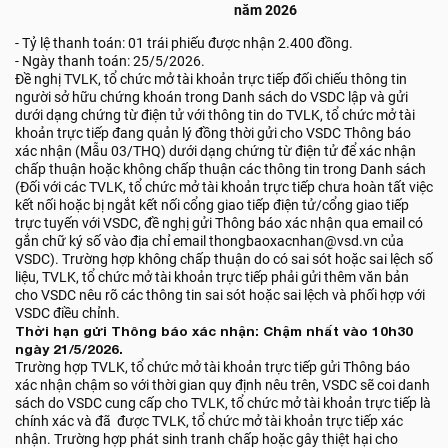
năm 2026
- Tỷ lệ thanh toán: 01 trái phiếu được nhận 2.400 đồng.
- Ngày thanh toán: 25/5/2026.
Đề nghị TVLK, tổ chức mở tài khoản trực tiếp đối chiếu thông tin
người sở hữu chứng khoán trong Danh sách do VSDC lập và gửi
dưới dạng chứng từ điện tử với thông tin do TVLK, tổ chức mở tài
khoản trực tiếp đang quản lý đồng thời gửi cho VSDC Thông báo
xác nhận (Mẫu 03/THQ) dưới dạng chứng từ điện tử để xác nhận
chấp thuận hoặc không chấp thuận các thông tin trong Danh sách
(Đối với các TVLK, tổ chức mở tài khoản trực tiếp chưa hoàn tất việc
kết nối hoặc bị ngắt kết nối cổng giao tiếp điện tử/cổng giao tiếp
trực tuyến với VSDC, đề nghị gửi Thông báo xác nhận qua email có
gắn chữ ký số vào địa chỉ email thongbaoxacnhan@vsd.vn của
VSDC). Trường hợp không chấp thuận do có sai sót hoặc sai lệch số
liệu, TVLK, tổ chức mở tài khoản trực tiếp phải gửi thêm văn bản
cho VSDC nêu rõ các thông tin sai sót hoặc sai lệch và phối hợp với
VSDC điều chỉnh.
Thời hạn gửi Thông báo xác nhận: Chậm nhất vào 10h30
ngày 21/5/2026.
Trường hợp TVLK, tổ chức mở tài khoản trực tiếp gửi Thông báo
xác nhận chậm so với thời gian quy định nêu trên, VSDC sẽ coi danh
sách do VSDC cung cấp cho TVLK, tổ chức mở tài khoản trực tiếp là
chính xác và đã được TVLK, tổ chức mở tài khoản trực tiếp xác
nhận. Trường hợp phát sinh tranh chấp hoặc gây thiệt hại cho