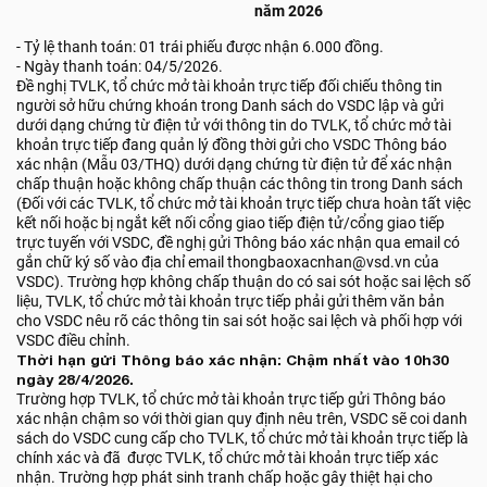
năm 2026
- Tỷ lệ thanh toán: 01 trái phiếu được nhận 6.000 đồng.
- Ngày thanh toán: 04/5/2026.
Đề nghị TVLK, tổ chức mở tài khoản trực tiếp đối chiếu thông tin
người sở hữu chứng khoán trong Danh sách do VSDC lập và gửi
dưới dạng chứng từ điện tử với thông tin do TVLK, tổ chức mở tài
khoản trực tiếp đang quản lý đồng thời gửi cho VSDC Thông báo
xác nhận (Mẫu 03/THQ) dưới dạng chứng từ điện tử để xác nhận
chấp thuận hoặc không chấp thuận các thông tin trong Danh sách
(Đối với các TVLK, tổ chức mở tài khoản trực tiếp chưa hoàn tất việc
kết nối hoặc bị ngắt kết nối cổng giao tiếp điện tử/cổng giao tiếp
trực tuyến với VSDC, đề nghị gửi Thông báo xác nhận qua email có
gắn chữ ký số vào địa chỉ email thongbaoxacnhan@vsd.vn của
VSDC). Trường hợp không chấp thuận do có sai sót hoặc sai lệch số
liệu, TVLK, tổ chức mở tài khoản trực tiếp phải gửi thêm văn bản
cho VSDC nêu rõ các thông tin sai sót hoặc sai lệch và phối hợp với
VSDC điều chỉnh.
Thời hạn gửi Thông báo xác nhận: Chậm nhất vào 10h30
ngày 28/4/2026.
Trường hợp TVLK, tổ chức mở tài khoản trực tiếp gửi Thông báo
xác nhận chậm so với thời gian quy định nêu trên, VSDC sẽ coi danh
sách do VSDC cung cấp cho TVLK, tổ chức mở tài khoản trực tiếp là
chính xác và đã được TVLK, tổ chức mở tài khoản trực tiếp xác
nhận. Trường hợp phát sinh tranh chấp hoặc gây thiệt hại cho