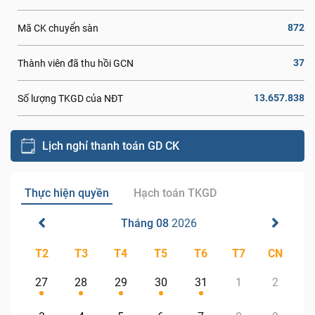
872
Mã CK chuyển sàn
37
Thành viên đã thu hồi GCN
13.657.838
Số lượng TKGD của NĐT
Lịch nghỉ thanh toán GD CK
Thực hiện quyền
Hạch toán TKGD
Tháng 08
2026
T2
T3
T4
T5
T6
T7
CN
27
28
29
30
31
1
2