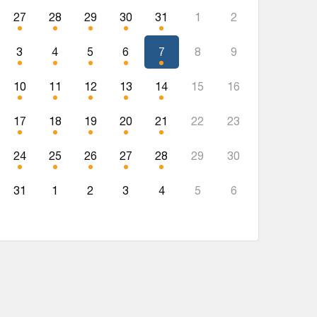
27
28
29
30
31
1
2
3
4
5
6
7
8
9
10
11
12
13
14
15
16
17
18
19
20
21
22
23
24
25
26
27
28
29
30
31
1
2
3
4
5
6