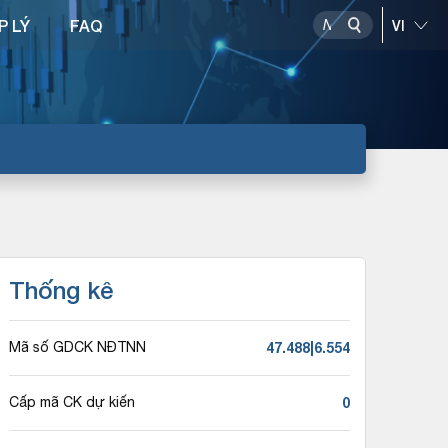
P LÝ
FAQ
Thống kê
47.488|6.554
Mã số GDCK NĐTNN
0
Cấp mã CK dự kiến