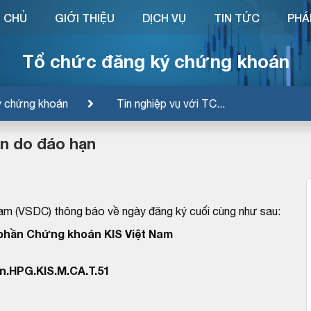
 CHỦ
GIỚI THIỆU
DỊCH VỤ
TIN TỨC
PHÁ
Tổ chức đăng ký chứng khoán
ý chứng khoán
Tin nghiệp vụ với TC...
n do đáo hạn
am (VSDC) thông báo về ngày đăng ký cuối cùng như sau:
phần Chứng khoán KIS Việt Nam
.HPG.KIS.M.CA.T.51