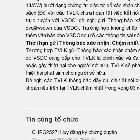
14/CW) dưới dạng chứng từ điện tử để xác nhận ch
sách (Đối với các TVLK chưa hoàn tất việc kết nối 
trực tuyến với VSDC, đề nghị gửi Thông báo xá
dvq@vsd.vn của VSDC). Trường hợp không chấp thu
thêm văn bản cho VSDC nêu rõ các thông tin sai sót
Thời hạn gửi Thông báo xác nhận: Chậm nhất 
Trường hợp TVLK gửi Thông báo xác nhận chậm so 
do VSDC cung cấp cho TVLK là chính xác và đã 
hoặc gây thiệt hại cho người sở hữu, TVLK sẽ phải
thiệt hại phát sinh cho người sở hữu.
Đề nghị các TVLK thông báo đầy đủ, chi tiết nội 
khoán nêu trên tại TVLK chậm nhất trong vòng 03 n
Tin cùng tổ chức
CHPG2527: Hủy đăng ký chứng quyền
Cập nhật ngày 06/05/2026 - 09:58:34