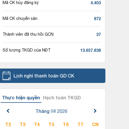
4.403
Mã CK hủy đăng ký
872
Mã CK chuyển sàn
37
Thành viên đã thu hồi GCN
13.657.838
Số lượng TKGD của NĐT
Lịch nghỉ thanh toán GD CK
Thực hiện quyền
Hạch toán TKGD
Tháng 08
2026
T2
T3
T4
T5
T6
T7
CN