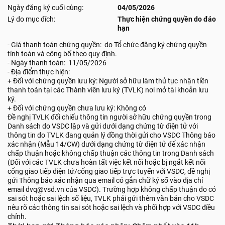
Ngày đăng ký cuối cùng:
04/05/2026
Lý do mục đích:
Thực hiện chứng quyền do đáo
hạn
- Giá thanh toán chứng quyền: do Tổ chức đăng ký chứng quyền
tính toán và công bố theo quy định.
- Ngày thanh toán: 11/05/2026
- Địa điểm thực hiện:
+ Đối với chứng quyền lưu ký: Người sở hữu làm thủ tục nhận tiền
thanh toán tại các Thành viên lưu ký (TVLK) nơi mở tài khoản lưu
ký.
+ Đối với chứng quyền chưa lưu ký: Không có
Đề nghị TVLK đối chiếu thông tin người sở hữu chứng quyền trong
Danh sách do VSDC lập và gửi dưới dạng chứng từ điện tử với
thông tin do TVLK đang quản lý đồng thời gửi cho VSDC Thông báo
xác nhận (Mẫu 14/CW) dưới dạng chứng từ điện tử để xác nhận
chấp thuận hoặc không chấp thuận các thông tin trong Danh sách
(Đối với các TVLK chưa hoàn tất việc kết nối hoặc bị ngắt kết nối
cổng giao tiếp điện tử/cổng giao tiếp trực tuyến với VSDC, đề nghị
gửi Thông báo xác nhận qua email có gắn chữ ký số vào địa chỉ
email dvq@vsd.vn của VSDC). Trường hợp không chấp thuận do có
sai sót hoặc sai lệch số liệu, TVLK phải gửi thêm văn bản cho VSDC
nêu rõ các thông tin sai sót hoặc sai lệch và phối hợp với VSDC điều
chỉnh.