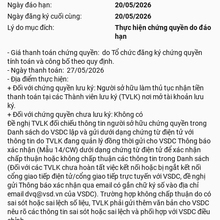
Ngày đáo hạn:
20/05/2026
Ngày đăng ký cuối cùng:
20/05/2026
Lý do mục đích:
Thực hiện chứng quyền do đáo
hạn
- Giá thanh toán chứng quyền: do Tổ chức đăng ký chứng quyền
tính toán và công bố theo quy định.
- Ngày thanh toán: 27/05/2026
- Địa điểm thực hiện:
+ Đối với chứng quyền lưu ký: Người sở hữu làm thủ tục nhận tiền
thanh toán tại các Thành viên lưu ký (TVLK) nơi mở tài khoản lưu
ký.
+ Đối với chứng quyền chưa lưu ký: Không có
Đề nghị TVLK đối chiếu thông tin người sở hữu chứng quyền trong
Danh sách do VSDC lập và gửi dưới dạng chứng từ điện tử với
thông tin do TVLK đang quản lý đồng thời gửi cho VSDC Thông báo
xác nhận (Mẫu 14/CW) dưới dạng chứng từ điện tử để xác nhận
chấp thuận hoặc không chấp thuận các thông tin trong Danh sách
(Đối với các TVLK chưa hoàn tất việc kết nối hoặc bị ngắt kết nối
cổng giao tiếp điện tử/cổng giao tiếp trực tuyến với VSDC, đề nghị
gửi Thông báo xác nhận qua email có gắn chữ ký số vào địa chỉ
email dvq@vsd.vn của VSDC). Trường hợp không chấp thuận do có
sai sót hoặc sai lệch số liệu, TVLK phải gửi thêm văn bản cho VSDC
nêu rõ các thông tin sai sót hoặc sai lệch và phối hợp với VSDC điều