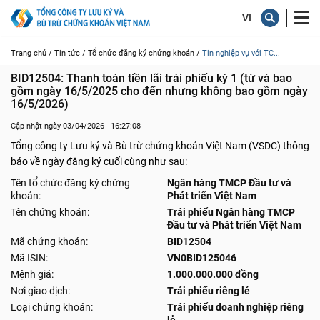
Trang chủ /
Tin tức /
Tổ chức đăng ký chứng khoán /
Tin nghiệp vụ với TC...
BID12504: Thanh toán tiền lãi trái phiếu kỳ 1 (từ và bao 
gồm ngày 16/5/2025 cho đến nhưng không bao gồm ngày 
16/5/2026)
Cập nhật ngày 03/04/2026 - 16:27:08
Tổng công ty Lưu ký và Bù trừ chứng khoán Việt Nam (VSDC) thông
báo về ngày đăng ký cuối cùng như sau:
Tên tổ chức đăng ký chứng
Ngân hàng TMCP Đầu tư và
khoán:
Phát triển Việt Nam
Tên chứng khoán:
Trái phiếu Ngân hàng TMCP
Đầu tư và Phát triển Việt Nam
Mã chứng khoán:
BID12504
Mã ISIN:
VN0BID125046
Mệnh giá:
1.000.000.000 đồng
Nơi giao dịch:
Trái phiếu riêng lẻ
Loại chứng khoán:
Trái phiếu doanh nghiệp riêng