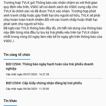
Trường hợp TVLK gửi Thông báo xác nhận chậm so với thời gian
quy định nêu trên, VSDC sẽ coi danh sách do VSDC cung cấp cho
TVLK là chính xác và đã được TVLK xác nhận. Trường hợp phát
sinh tranh chấp hoặc gây thiệt hại cho người sở hữu, TVLK sẽ phải
chịu hoàn toàn trách nhiệm đối với các tranh chấp hoặc thiệt hại
phát sinh cho người sở hữu.
Đề nghị các TVLK thông báo đầy đủ, chi tiết nội dung của thông báo
này đến từng nhà đầu tư lưu ký trái phiếu nêu trên tại TVLK chậm
nhất trong vòng 03 ngày làm việc kể từ ngày ghi trên thông báo của
VSDC./.
Tin cùng tổ chức
BID12504: Thông báo ngày hạch toán của trái phiếu doanh 
nghiệp
Cập nhật ngày 09/07/2025 - 16:27:28
BID12504: Cấp Giấy chứng nhận đăng ký trái phiếu
Cập nhật ngày 06/06/2025 - 11:25:00
Tin khác