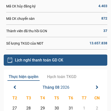
4.403
Mã CK hủy đăng ký
872
Mã CK chuyển sàn
37
Thành viên đã thu hồi GCN
13.657.838
Số lượng TKGD của NĐT
Lịch nghỉ thanh toán GD CK
Thực hiện quyền
Hạch toán TKGD
Tháng 08
2026
T2
T3
T4
T5
T6
T7
CN
27
28
29
30
31
1
2