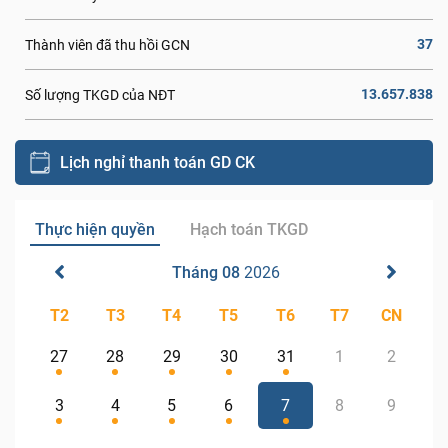
37
Thành viên đã thu hồi GCN
13.657.838
Số lượng TKGD của NĐT
Lịch nghỉ thanh toán GD CK
Thực hiện quyền
Hạch toán TKGD
Tháng 08
2026
T2
T3
T4
T5
T6
T7
CN
27
28
29
30
31
1
2
3
4
5
6
7
8
9