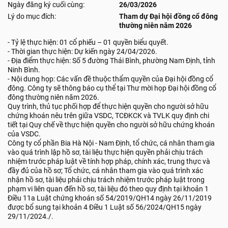
Ngày đăng ký cuối cùng:
26/03/2026
Lý do mục đích:
Tham dự Đại hội đồng cổ đông
thường niên năm 2026
- Tỷ lệ thực hiện: 01 cổ phiếu – 01 quyền biểu quyết.
- Thời gian thực hiện: Dự kiến ngày 24/04/2026.
- Địa điểm thực hiện: Số 5 đường Thái Bình, phường Nam Định, tỉnh
Ninh Bình.
- Nội dung họp: Các vấn đề thuộc thẩm quyền của Đại hội đồng cổ
đông. Công ty sẽ thông báo cụ thể tại Thư mời họp Đại hội đồng cổ
đông thường niên năm 2026.
Quy trình, thủ tục phối hợp để thực hiện quyền cho người sở hữu
chứng khoán nêu trên giữa VSDC, TCĐKCK và TVLK quy định chi
tiết tại Quy chế về thực hiện quyền cho người sở hữu chứng khoán
của VSDC.
Công ty cổ phần Bia Hà Nội - Nam Định, tổ chức, cá nhân tham gia
vào quá trình lập hồ sơ, tài liệu thực hiện quyền phải chịu trách
nhiệm trước pháp luật về tính hợp pháp, chính xác, trung thực và
đầy đủ của hồ sơ; Tổ chức, cá nhân tham gia vào quá trình xác
nhận hồ sơ, tài liệu phải chịu trách nhiệm trước pháp luật trong
phạm vi liên quan đến hồ sơ, tài liệu đó theo quy định tại khoản 1
Điều 11a Luật chứng khoán số 54/2019/QH14 ngày 26/11/2019
được bổ sung tại khoản 4 Điều 1 Luật số 56/2024/QH15 ngày
29/11/2024./.