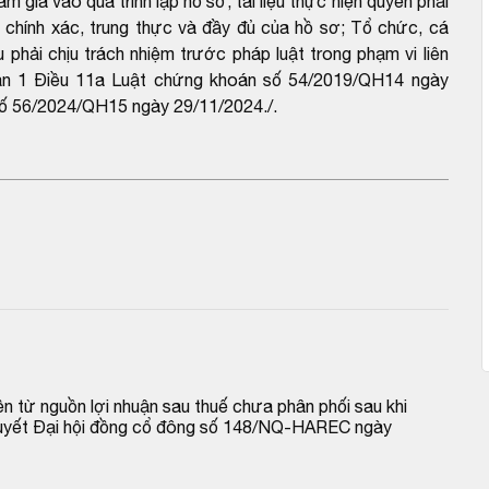
 gia vào quá trình lập hồ sơ, tài liệu thực hiện quyền phải
, chính xác, trung thực và đầy đủ của hồ sơ; Tổ chức, cá
u phải chịu trách nhiệm trước pháp luật trong phạm vi liên
hoản 1 Điều 11a Luật chứng khoán số 54/2019/QH14 ngày
số 56/2024/QH15 ngày 29/11/2024./.
n từ nguồn lợi nhuận sau thuế chưa phân phối sau khi 
 quyết Đại hội đồng cổ đông số 148/NQ-HAREC ngày 