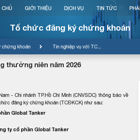
 CHỦ
GIỚI THIỆU
DỊCH VỤ
TIN TỨC
PHÁ
Tổ chức đăng ký chứng khoán
ý chứng khoán
Tin nghiệp vụ với TC...
ng thường niên năm 2026
 Nam - Chi nhánh TP.Hồ Chí Minh (CNVSDC) thông báo về
ổ chức đăng ký chứng khoán (TCĐKCK) như sau:
phần Global Tanker
ng ty cổ phần Global Tanker