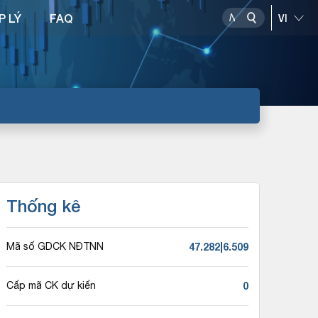
P LÝ
FAQ
Thống kê
47.282|6.509
Mã số GDCK NĐTNN
0
Cấp mã CK dự kiến