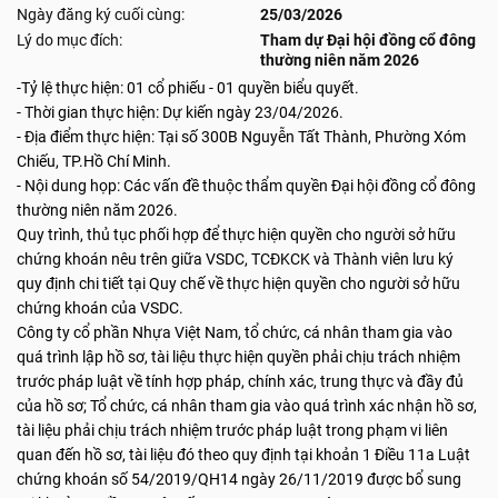
Ngày đăng ký cuối cùng:
25/03/2026
Lý do mục đích:
Tham dự Đại hội đồng cổ đông
thường niên năm 2026
-Tỷ lệ thực hiện: 01 cổ phiếu - 01 quyền biểu quyết.
- Thời gian thực hiện: Dự kiến ngày 23/04/2026.
- Địa điểm thực hiện: Tại số 300B Nguyễn Tất Thành, Phường Xóm
Chiếu, TP.Hồ Chí Minh.
- Nội dung họp: Các vấn đề thuộc thẩm quyền Đại hội đồng cổ đông
thường niên năm 2026.
Quy trình, thủ tục phối hợp để thực hiện quyền cho người sở hữu
chứng khoán nêu trên giữa VSDC, TCĐKCK và Thành viên lưu ký
quy định chi tiết tại Quy chế về thực hiện quyền cho người sở hữu
chứng khoán của VSDC.
Công ty cổ phần Nhựa Việt Nam, tổ chức, cá nhân tham gia vào
quá trình lập hồ sơ, tài liệu thực hiện quyền phải chịu trách nhiệm
trước pháp luật về tính hợp pháp, chính xác, trung thực và đầy đủ
của hồ sơ; Tổ chức, cá nhân tham gia vào quá trình xác nhận hồ sơ,
tài liệu phải chịu trách nhiệm trước pháp luật trong phạm vi liên
quan đến hồ sơ, tài liệu đó theo quy định tại khoản 1 Điều 11a Luật
chứng khoán số 54/2019/QH14 ngày 26/11/2019 được bổ sung