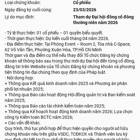
Loại chứng khoán:
Cổ phiếu
Ngày đăng ký cuối cùng:
23/03/2026
Lý do mục đích:
Tham dự Đại hội đồng cổ đông
thường niên năm 2026
- Tỷ lệ thực hiện: 01 cổ phiếu – 01 quyền biểu quyết.
- Thời gian thực hiện: Dự kiến cuối tháng 04 năm 2026.
- Địa điểm thực hiện: Tại Phòng Event – Room 2, Tòa nhà C-Space,
62 Võ Văn Tần, Phường Xuân Hòa, TP.Hồ Chí Minh
Thời gian và địa điểm cụ thể nếu thay đổi Tổ chức Đăng ký chứng
khoán sẽ thông báo sau trong thư mời dự Đại hội đến từng cổ đông,
đăng tin trên Website của Tổ chức Đăng ký chứng khoán và phương
tiện thông tin đại chúng theo quy định của Pháp luật.
- Nội dung họp:
+ Thông qua Kết quả kinh doanh năm 2025 và Phương án phân
phối lợi nhuận 2025;
+ Thông qua Báo cáo hoạt động Hội đồng quản trị và Ban kiểm soát
năm 2025;
+ Thông qua Báo cáo tài chính kiểm toán năm 2025;
+ Thông qua Kế hoạch hoạt động kinh doanh năm 2026; Lựa chọn
công ty Kiểm toán BCTC năm 2026;
+ Các vấn đề khác.
Quy trình, thủ tục phối hợp để thực hiện quyền cho người sở hữu
chứng khoán nêu trên giữa VSDC, TCĐKCK và Thành viên lưu ký
quy định chi tiết tại Quy chế về thực hiện quyền cho người sở hữu