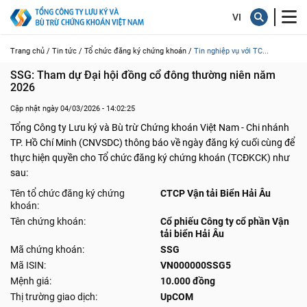
Trang chủ /
Tin tức /
Tổ chức đăng ký chứng khoán /
Tin nghiệp vụ với TC...
SSG: Tham dự Đại hội đồng cổ đông thường niên năm 
2026
Cập nhật ngày 04/03/2026 - 14:02:25
Tổng Công ty Lưu ký và Bù trừ Chứng khoán Việt Nam - Chi nhánh
TP. Hồ Chí Minh (CNVSDC) thông báo về ngày đăng ký cuối cùng để
thực hiện quyền cho Tổ chức đăng ký chứng khoán (TCĐKCK) như
sau:
Tên tổ chức đăng ký chứng
CTCP Vận tải Biển Hải Âu
khoán:
Tên chứng khoán:
Cổ phiếu Công ty cổ phần Vận
tải biển Hải Âu
Mã chứng khoán:
SSG
Mã ISIN:
VN000000SSG5
Mệnh giá:
10.000 đồng
Thị trường giao dịch:
UpCOM