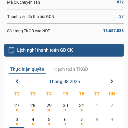
872
Mã CK chuyển sàn
37
Thành viên đã thu hồi GCN
13.657.838
Số lượng TKGD của NĐT
Lịch nghỉ thanh toán GD CK
Thực hiện quyền
Hạch toán TKGD
Tháng 08
2026
T2
T3
T4
T5
T6
T7
CN
27
28
29
30
31
1
2
3
4
5
6
7
8
9