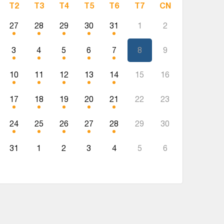
T2
T3
T4
T5
T6
T7
CN
27
28
29
30
31
1
2
3
4
5
6
7
8
9
10
11
12
13
14
15
16
17
18
19
20
21
22
23
24
25
26
27
28
29
30
31
1
2
3
4
5
6