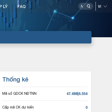
P LÝ
FAQ
Thống kê
47.488|6.554
Mã số GDCK NĐTNN
0
Cấp mã CK dự kiến