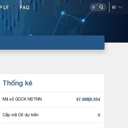
P LÝ
FAQ
Thống kê
47.488|6.554
Mã số GDCK NĐTNN
0
Cấp mã CK dự kiến