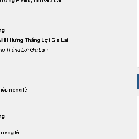
ờng Pleiku, tỉnh Gia Lai
ng
TNHH Hưng Thắng Lợi Gia Lai
g Thắng Lợi Gia Lai )
iệp riêng lẻ
ng
riêng lẻ