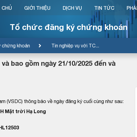
 CHỦ
GIỚI THIỆU
DỊCH VỤ
TIN TỨC
PHÁ
Tổ chức đăng ký chứng khoán
ý chứng khoán
Tin nghiệp vụ với TC...
ừ và bao gồm ngày 21/10/2025 đến và
am (VSDC) thông báo về ngày đăng ký cuối cùng như sau:
H Mặt trời Hạ Long
SHL12503