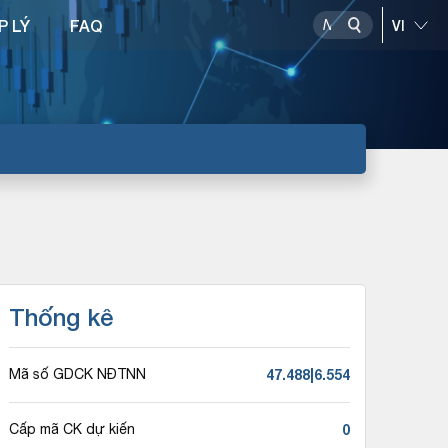
P LÝ
FAQ
Thống kê
47.488|6.554
Mã số GDCK NĐTNN
0
Cấp mã CK dự kiến