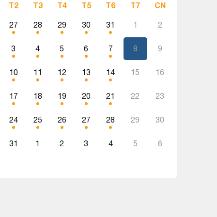
T2
T3
T4
T5
T6
T7
CN
27
28
29
30
31
1
2
3
4
5
6
7
8
9
10
11
12
13
14
15
16
17
18
19
20
21
22
23
24
25
26
27
28
29
30
31
1
2
3
4
5
6