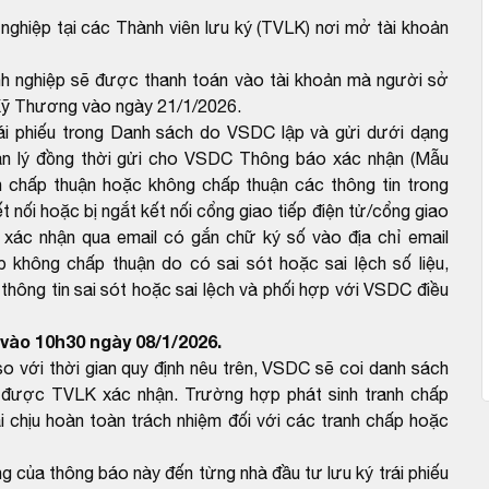
 nghiệp tại các Thành viên lưu ký (TVLK) nơi mở tài khoản
doanh nghiệp sẽ được thanh toán vào tài khoản mà người sở
Kỹ Thương vào ngày 21/1/2026.
rái phiếu trong Danh sách do VSDC lập và gửi dưới dạng
ản lý đồng thời gửi cho VSDC Thông báo xác nhận (Mẫu
 chấp thuận hoặc không chấp thuận các thông tin trong
 nối hoặc bị ngắt kết nối cổng giao tiếp điện tử/cổng giao
 xác nhận qua email có gắn chữ ký số vào địa chỉ email
hông chấp thuận do có sai sót hoặc sai lệch số liệu,
ông tin sai sót hoặc sai lệch và phối hợp với VSDC điều
vào 10h30 ngày 08/1/2026.
với thời gian quy định nêu trên, VSDC sẽ coi danh sách
được TVLK xác nhận. Trường hợp phát sinh tranh chấp
 chịu hoàn toàn trách nhiệm đối với các tranh chấp hoặc
ng của thông báo này đến từng nhà đầu tư lưu ký trái phiếu