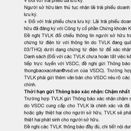
+ Đối với trái phiếu đã lưu ký:
Người sở hữu làm thủ tục nhận lãi trái phiếu doanh
lưu ký.
+ Đối với trái phiếu chưa lưu ký: Lãi trái phiếu 
hữu đã đăng ký với Công ty cổ phần Chứng khoán 
Đề nghị TVLK đối chiếu thông tin người sở hữu t
chứng từ điện tử với thông tin do TVLK đang qu
03/THQ) dưới dạng chứng từ điện tử để xác nhận
Danh sách (Đối với các TVLK chưa hoàn tất việc kết
tiếp trực tuyến với VSDC, đề nghị gửi Thông báo
thongbaoxacnhan@vsd.vn của VSDC). Trường hợp k
TVLK phải gửi thêm văn bản cho VSDC nêu rõ các th
chỉnh.
Thời hạn gửi Thông báo xác nhận: Chậm nhất 
Trường hợp TVLK gửi Thông báo xác nhận chậm so 
do VSDC cung cấp cho TVLK là chính xác và đã 
hoặc gây thiệt hại cho người sở hữu, TVLK sẽ phải
thiệt hại phát sinh cho người sở hữu.
Đề nghị các TVLK thông báo đầy đủ, chi tiết nội du