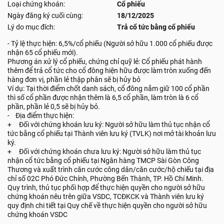
Loại chứng khoán:
Cổ phiếu
Ngày đăng ký cuối cùng:
18/12/2025
Lý do mục đích:
Trả cổ tức bằng cổ phiếu
- Tỷ lệ thực hiện: 6,5%/cổ phiếu (Người sở hữu 1.000 cổ phiếu được
nhận 65 cổ phiếu mới).
Phương án xử lý cổ phiếu, chứng chỉ quỹ lẻ: Cổ phiếu phát hành
thêm để trả cổ tức cho cổ đông hiện hữu được làm tròn xuống đến
hàng đơn vị, phần lẻ thập phân sẽ bị hủy bỏ
Ví dụ: Tại thời điểm chốt danh sách, cổ đông nắm giữ 100 cổ phần
thì số cổ phần được nhận thêm là 6,5 cổ phần, làm tròn là 6 cổ
phần, phần lẻ 0,5 sẽ bị hủy bỏ.
- Địa điểm thực hiện:
+ Đối với chứng khoán lưu ký: Người sở hữu làm thủ tục nhận cổ
tức bằng cổ phiếu tại Thành viên lưu ký (TVLK) nơi mở tài khoản lưu
ký.
+ Đối với chứng khoán chưa lưu ký: Người sở hữu làm thủ tục
nhận cổ tức bằng cổ phiếu tại Ngân hàng TMCP Sài Gòn Công
Thương và xuất trình căn cước công dân/căn cước/hộ chiếu tại địa
chỉ số 02C Phó Đức Chính, Phường Bến Thành, TP. Hồ Chí Minh.
Quy trình, thủ tục phối hợp để thực hiện quyền cho người sở hữu
chứng khoán nêu trên giữa VSDC, TCĐKCK và Thành viên lưu ký
quy định chi tiết tại Quy chế về thực hiện quyền cho người sở hữu
chứng khoán VSDC