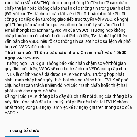
xác nhận (Mẫu 03/THQ) dưới dạng chứng từ điện tử để xác nhận
chấp thuận hoặc không chấp thuận các thông tin trong Danh sách
(Đối với các TVLK chưa hoàn tất việc kết nối hoặc bị ngắt kết nối
cổng giao tiếp điện tử/cổng giao tiếp trực tuyến với VSDC, đề nghị
gửi Thông báo xác nhận qua email có gắn chữ ký số vào địa chỉ
email thongbaoxacnhan@vsd.vn của VSDC). Trường hợp không
chấp thuận do có sai sót hoặc sai lệch số liệu, TVLK phải gửi thêm
văn bản cho VSDC nêu rõ các thông tin sai sót hoặc sai lệch và phối
hợp với VSDC điều chỉnh.
Thời hạn gửi Thông báo xác nhận: Chậm nhất vào 10h30
ngày 23/12/2025.
Trường hợp TVLK gửi Thông báo xác nhận chậm so với thời gian
quy định nêu trên, VSDC sẽ coi danh sách do VSDC cung cấp cho
TVLK là chính xác và đã được TVLK xác nhận. Trường hợp phát
sinh tranh chấp hoặc gây thiệt hại cho người sở hữu, TVLK sẽ phải
chịu hoàn toàn trách nhiệm đối với các tranh chấp hoặc thiệt hại
phát sinh cho người sở hữu.
Đề nghị các TVLK thông báo đầy đủ, chi tiết nội dung của thông báo
này đến từng nhà đầu tư lưu ký trái phiếu nêu trên tại TVLK chậm
nhất trong vòng 03 ngày làm việc kể từ ngày ghi trên thông báo của
VSDC./.
Tin cùng tổ chức