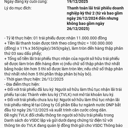
Ngày đăng ký cuối cùng:
19/12/2025
Lý do mục đích:
Thanh toán lãi trái phiếu doanh
nghiệp kỳ thứ 2 (từ và bao gồm
ngày 26/12/2024 đến nhưng
không bao gồm ngày
26/12/2025)
- Tỷ lệ thực hiện: 01 trái phiếu được nhận 11.000.000 đồng
+ Tiền lãi thanh toán được tính theo công thức = 100.000.000
(đồng) x 11% x 365(ngày)/365(ngày), làm tròn đến hàng thập phân
thứ 03 sau dấu phẩy;
+ Tổng số tiền lãi trái phiếu thực nhận của người sở hữu trái phiếu
sẽ được làm tròn đến hàng đơn vị (nếu chữ số thập phân thứ nhất
bằng hoặc lớn hơn 5 thì số được làm tròn lên; nếu chữ số thập phân
thứ nhất nhỏ hơn 5 thì phần thập phân bị hủy bỏ).
- Thời gian thực hiện: 26/12/2025
- Địa điểm thực hiện:
+ Đối với trái phiếu đã lưu ký: Người sở hữu làm thủ tục nhận lãi trái
phiếu tại các Thành viên lưu ký (TVLK) nơi mở tài khoản lưu ký.
+ Đối với trái phiếu chưa lưu ký: Người sở hữu làm thủ tục nhận lãi
trái phiếu riêng lẻ tại Công ty Cổ phần Đầu tư ngành nước DNP bắt
đầu từ ngày 26/12/2025 và xuất trình căn cước công dân.
Đề nghị TVLK đối chiếu thông tin người sở hữu trái phiếu trong
Danh sách do VSDC lập và gửi dưới dạng chứng từ điện tử với
thông tin do TVLK đang quản lý đồng thời gửi cho VSDC Thông báo