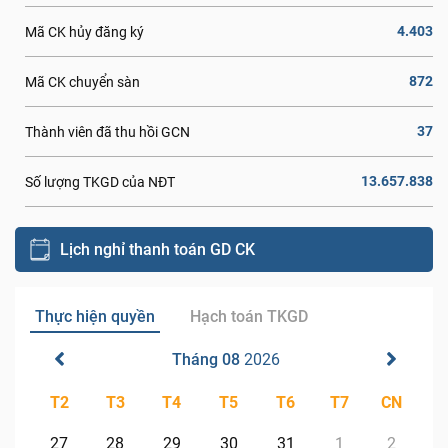
4.403
Mã CK hủy đăng ký
872
Mã CK chuyển sàn
37
Thành viên đã thu hồi GCN
13.657.838
Số lượng TKGD của NĐT
Lịch nghỉ thanh toán GD CK
Thực hiện quyền
Hạch toán TKGD
Tháng 08
2026
T2
T3
T4
T5
T6
T7
CN
27
28
29
30
31
1
2