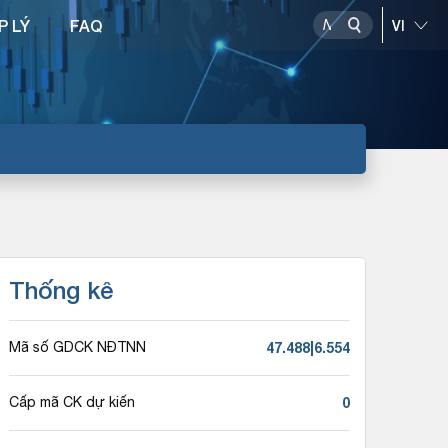
P LÝ
FAQ
Thống kê
47.488|6.554
Mã số GDCK NĐTNN
0
Cấp mã CK dự kiến