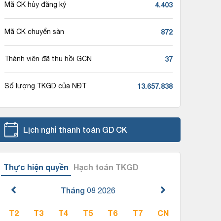
4.403
Mã CK hủy đăng ký
872
Mã CK chuyển sàn
37
Thành viên đã thu hồi GCN
13.657.838
Số lượng TKGD của NĐT
Lịch nghỉ thanh toán GD CK
Thực hiện quyền
Hạch toán TKGD
Tháng 08
2026
T2
T3
T4
T5
T6
T7
CN