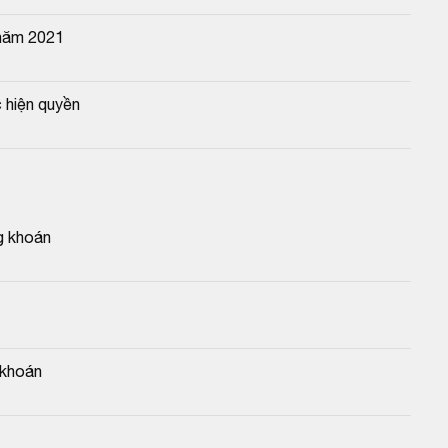
 năm 2021
 hiện quyền
g khoán
 khoán