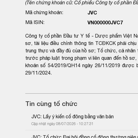
(Tên chứng khoán cũ: Cổ phiếu Công ty cổ phần Đầu 
Mã chứng khoán:
JVC
Mã ISIN:
VN000000JVC7
Công ty cổ phần Đầu tư Y tế - Dược phẩm Việt Nam
sơ, tài liệu điều chỉnh thông tin TCĐKCK phải chịu
trung thực và đầy đủ của hồ sơ; Tổ chức, cá nhân t
trước pháp luật trong phạm vi liên quan đến hồ sơ,
khoán số 54/2019/QH14 ngày 26/11/2019 được b
29/11/2024.
Tin cùng tổ chức
JVC: Lấy ý kiến cổ đông bằng văn bản
Cập nhật ngày 08/07/2026 - 10:27:31
JVC: Tổ chức Đại hội đồng cổ đông thường niên