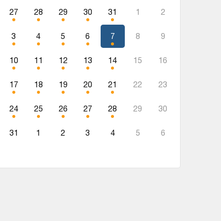
27
28
29
30
31
1
2
3
4
5
6
7
8
9
10
11
12
13
14
15
16
17
18
19
20
21
22
23
24
25
26
27
28
29
30
31
1
2
3
4
5
6