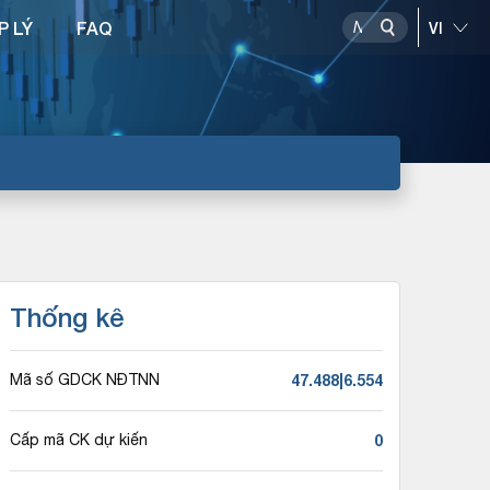
P LÝ
FAQ
Thống kê
47.488|6.554
Mã số GDCK NĐTNN
0
Cấp mã CK dự kiến