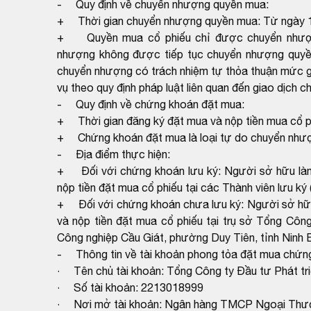
- Quy định về chuyển nhượng quyền mua:
+ Thời gian chuyển nhượng quyền mua: Từ ngày 
+ Quyền mua cổ phiếu chỉ được chuyển nhượng 
nhượng không được tiếp tục chuyển nhượng quyề
chuyển nhượng có trách nhiệm tự thỏa thuận mức gi
vụ theo quy định pháp luật liên quan đến giao dịch 
- Quy định về chứng khoán đặt mua:
+ Thời gian đăng ký đặt mua và nộp tiền mua cổ p
+ Chứng khoán đặt mua là loại tự do chuyển như
- Địa điểm thực hiện:
+ Đối với chứng khoán lưu ký: Người sở hữu làm
nộp tiền đặt mua cổ phiếu tại các Thành viên lưu ký
+ Đối với chứng khoán chưa lưu ký: Người sở hữu
và nộp tiền đặt mua cổ phiếu tại trụ sở Tổng Cô
Công nghiệp Cầu Giát, phường Duy Tiên, tỉnh Ninh B
- Thông tin về tài khoản phong tỏa đặt mua chứn
· Tên chủ tài khoản: Tổng Công ty Đầu tư Phát tr
· Số tài khoản: 2213018999
· Nơi mở tài khoản: Ngân hàng TMCP Ngoại Thươ