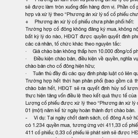
sẽ được làm tròn xuống đến hàng đơn vị. Phần cổ p
hợp và xử lý theo “Phương án xử lý số cổ phiếu chư
+ Phương án xử lý cổ phiếu chưa phân phối hết:
Trường hợp cổ đông không đăng ký mua, không nộp 
bất kỳ lý do nào, HĐQT được quyền quyết định phư
các cá nhân, tổ chức khác theo nguyên tắc:
· Giá chào bán không thấp hơn 10.000 đồng/cổ ph
· Điều kiện chào bán, điều kiện về quyền, nghĩa vụ
chào bán cho cổ đông hiện hữu;
· Tuân thủ đầy đủ các quy định pháp luật có liên q
Trường hợp hết thời hạn phân phối (bao gồm cả th
chào bán hết, HĐQT sẽ ra quyết định hủy số lượng
thực hiện tăng vốn điều lệ theo kết quả thực tế của
Lượng cổ phiếu được xử lý theo “Phương án xử lý c
01 (một) năm kể từ ngày hoàn thành đợt chào bán.
- Ví dụ: Tại ngày chốt danh sách, cổ đông A sở hữu
có 1.234 quyền mua, tương ứng với 411,33 cổ phiế
411 cổ phiếu; 0,33 cổ phiếu lẻ phát sinh sẽ được H