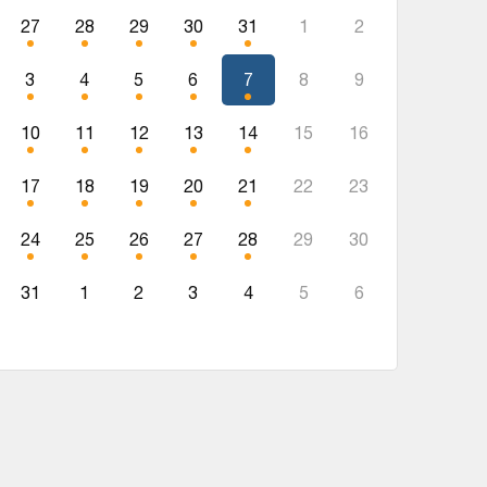
27
28
29
30
31
1
2
3
4
5
6
7
8
9
10
11
12
13
14
15
16
17
18
19
20
21
22
23
24
25
26
27
28
29
30
31
1
2
3
4
5
6