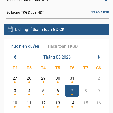
13.657.838
Số lượng TKGD của NĐT
Lịch nghỉ thanh toán GD CK
Thực hiện quyền
Hạch toán TKGD
Tháng 08
2026
T2
T3
T4
T5
T6
T7
CN
27
28
29
30
31
1
2
3
4
5
6
7
8
9
10
11
12
13
14
15
16