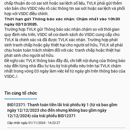
chấp thuận do có sai sót hoặc sai lệch số liệu, TVLK phải gửi thêm
văn bản cho VSDC nêu rõ các thông tin sai sót hoặc sai lệch và phối
hợp với VSDC điều chỉnh.
Thời hạn gửi Thông báo xác nhận: Chậm nhất vào 10h30
ngày 02/12/2025.
Trường hợp TVLK gửi Thông báo xác nhận chậm so với thời gian
quy định nêu trên, VSDC sẽ coi danh sách do VSDC cung cấp cho
TVLK là chính xác và đã được TVLK xác nhận. Trường hợp phát
sinh tranh chấp hoặc gây thiệt hại cho người sở hữu, TVLK sẽ phải
chịu hoàn toàn trách nhiệm đối với các tranh chấp hoặc thiệt hại
phát sinh cho người sở hữu.
Đề nghị các TVLK thông báo đầy đủ, chi tiết nội dung của thông báo
này đến từng nhà đầu tư lưu ký trái phiếu nêu trên tại TVLK chậm
nhất trong vòng 03 ngày làm việc kể từ ngày ghi trên thông báo của
VSDC./.
Tin cùng tổ chức
BID12371: Thanh toán tiền lãi trái phiếu kỳ 1 (từ và bao gồm 
ngày 12/12/2023 cho đến nhưng không bao gồm ngày 
12/12/2024) của trái phiếu BID12371
Cập nhật ngày 01/11/2024 - 14:22:27