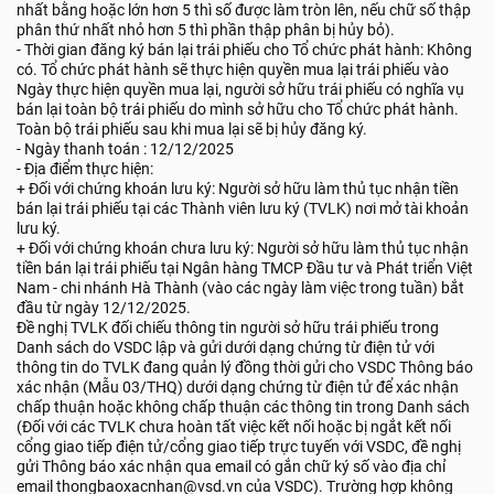
nhất bằng hoặc lớn hơn 5 thì số được làm tròn lên, nếu chữ số thập
phân thứ nhất nhỏ hơn 5 thì phần thập phân bị hủy bỏ).
- Thời gian đăng ký bán lại trái phiếu cho Tổ chức phát hành: Không
có. Tổ chức phát hành sẽ thực hiện quyền mua lại trái phiếu vào
Ngày thực hiện quyền mua lại, người sở hữu trái phiếu có nghĩa vụ
bán lại toàn bộ trái phiếu do mình sở hữu cho Tổ chức phát hành.
Toàn bộ trái phiếu sau khi mua lại sẽ bị hủy đăng ký.
- Ngày thanh toán : 12/12/2025
- Địa điểm thực hiện:
+ Đối với chứng khoán lưu ký: Người sở hữu làm thủ tục nhận tiền
bán lại trái phiếu tại các Thành viên lưu ký (TVLK) nơi mở tài khoản
lưu ký.
+ Đối với chứng khoán chưa lưu ký: Người sở hữu làm thủ tục nhận
tiền bán lại trái phiếu tại Ngân hàng TMCP Đầu tư và Phát triển Việt
Nam - chi nhánh Hà Thành (vào các ngày làm việc trong tuần) bắt
đầu từ ngày 12/12/2025.
Đề nghị TVLK đối chiếu thông tin người sở hữu trái phiếu trong
Danh sách do VSDC lập và gửi dưới dạng chứng từ điện tử với
thông tin do TVLK đang quản lý đồng thời gửi cho VSDC Thông báo
xác nhận (Mẫu 03/THQ) dưới dạng chứng từ điện tử để xác nhận
chấp thuận hoặc không chấp thuận các thông tin trong Danh sách
(Đối với các TVLK chưa hoàn tất việc kết nối hoặc bị ngắt kết nối
cổng giao tiếp điện tử/cổng giao tiếp trực tuyến với VSDC, đề nghị
gửi Thông báo xác nhận qua email có gắn chữ ký số vào địa chỉ
email thongbaoxacnhan@vsd.vn của VSDC). Trường hợp không