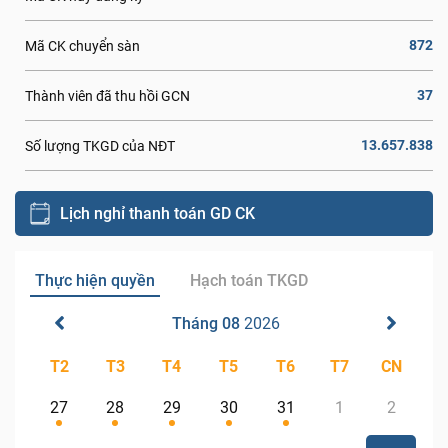
872
Mã CK chuyển sàn
37
Thành viên đã thu hồi GCN
13.657.838
Số lượng TKGD của NĐT
Lịch nghỉ thanh toán GD CK
Thực hiện quyền
Hạch toán TKGD
Tháng 08
2026
T2
T3
T4
T5
T6
T7
CN
27
28
29
30
31
1
2