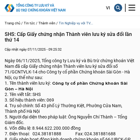
Trang chủ /
Tin tức /
Thành viên /
Tin Nghiệp vụ với TV...
SHS: Cấp Giấy chứng nhận Thành viên lưu ký sửa đổi lần 
thứ 14
Cập nhật ngày 07/11/2025 - 09:25:32
Ngày 06/11/2025, Tổng công ty Lưu ký và Bù trừ chứng khoán Việt
Nam đã cấp Giấy chứng nhận Thành viên lưu ký sửa đổi số
71/GCNTVLK-14 cho Công ty cổ phần Chứng khoán Sài Gòn - Hà
Nội, cụ thể như sau:
1. Tên thành viên lưu ký:
Công ty cổ phần Chứng khoán Sài
Gòn – Hà Nội
2. Tên viết tắt: SHS
3. Số hiệu thành viên: 069
4. Trụ sở chính: Số 43 phố Lý Thường Kiệt, Phường Cửa Nam,
Thành phố Hà Nội
5. Người đại diện theo pháp luật: Ông Nguyễn Chí Thành – Tổng
Giám đốc.
6. Vốn điều lệ: 8.944.622.200.000 đồng
7. Điện thoại: 024.38181888 Fax: 024.381881688
8. Giấy phép hoạt động kinh doanh chứng khoán số 66/UBCK-GP