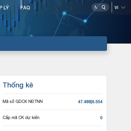
P LÝ
FAQ
Thống kê
47.488|6.554
Mã số GDCK NĐTNN
0
Cấp mã CK dự kiến