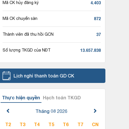
4.403
Mã CK hủy đăng ký
872
Mã CK chuyển sàn
37
Thành viên đã thu hồi GCN
13.657.838
Số lượng TKGD của NĐT
Lịch nghỉ thanh toán GD CK
Thực hiện quyền
Hạch toán TKGD
Tháng 08
2026
T2
T3
T4
T5
T6
T7
CN