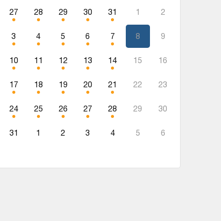
27
28
29
30
31
1
2
3
4
5
6
7
8
9
10
11
12
13
14
15
16
17
18
19
20
21
22
23
24
25
26
27
28
29
30
31
1
2
3
4
5
6