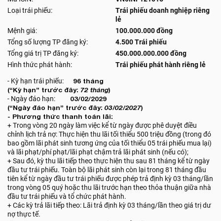
Loại trái phiếu:
Trái phiếu doanh nghiệp riêng
lẻ
Mệnh giá:
100.000.000 đồng
Tổng số lượng TP đăng ký:
4.500 Trái phiếu
Tổng giá trị TP đăng ký:
450.000.000.000 đồng
Hình thức phát hành:
Trái phiếu phát hành riêng lẻ
- Kỳ hạn trái phiếu:
96 tháng
(“Kỳ hạn” trước đây:
72 tháng
)
- Ngày đáo hạn:
03/02/2029
(“Ngày đáo hạn” trước đây:
03/02/2027
)
- Phương thức thanh toán lãi:
+ Trong vòng 20 ngày làm việc kể từ ngày được phê duyệt điều
chỉnh lịch trả nợ: Thực hiện thu lãi tối thiểu 500 triệu đồng (trong đó
bao gồm lãi phát sinh tương ứng của tối thiểu 05 trái phiếu mua lại)
và lãi phạt/phí phạt/lãi phạt chậm trả lãi phát sinh (nếu có);
+ Sau đó, kỳ thu lãi tiếp theo thực hiện thu sau 81 tháng kể từ ngày
đầu tư trái phiếu. Toàn bộ lãi phát sinh còn lại trong 81 tháng đầu
tiên kể từ ngày đầu tư trái phiếu được phép trả định kỳ 03 tháng/lần
trong vòng 05 quý hoặc thu lãi trước hạn theo thỏa thuận giữa nhà
đầu tư trái phiếu và tổ chức phát hành.
+ Các kỳ trả lãi tiếp theo: Lãi trả định kỳ 03 tháng/lần theo giá trị dư
nợ thực tế.