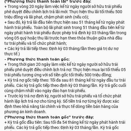
(“Phương thức thanh toán lãi” trước đây:
+ Trong vòng 20 ngày làm việc kể từ ngày người sở hữu trái phiếu
phê duyệt điều chỉnh lịch trả lãi mới: Thực hiện thu lãi tối thiểu 500
triệu đồng và lãi phạt, chậm phát sinh (nếu có);
+ Sau đó, kỳ trả lãi đầu tiên thực hiện sau 51 tháng kể từ ngày phát
hành trái phiếu. Toàn bộ lãi phát sinh trong 51 tháng đầu tiên kể từ
ngày phát hành trái phiếu được phép trả định kỳ 03 tháng/lần trong
vòng 05 quý hoặc thu lãi trước hạn theo thỏa thuận giữa nhà đầu
tư trái phiếu và tổ chức phát hành;
+ Các kỳ trả lãi tiếp theo: Định kỳ 03 tháng/lần theo giá trị dư nợ
thực tế.)
- Phương thức thanh toán gốc:
+ Trong thời gian 20 ngày làm việc kể từ ngày người sở hữu trái
phiếu phê duyệt điều chỉnh lịch trả nợ: Thực hiện mua lại tối thiểu 05
trái phiếu tương ứng với số tiền gốc tối thiểu 500 triệu đồng;
+ Kỳ trả nợ gốc tiếp theo: Tối đa sau 81 tháng kể từ ngày đầu tư trái
phiếu. Các kỳ trả gốc tiếp theo định kỳ 03 tháng/lần. Kỳ trả gốc cuối
cùng chậm nhất vào ngày đáo hạn trái phiếu.
+ Trước kỳ trả nợ định kỳ, người sở hữu trái phiếu và tổ chức phát
hành lập lịch trả nợ cho từng kỳ. Số tiền trả nợ từng kỳ được xác
định theo khả năng tài chính và thực tế dòng tiền bán hàng của
phương án kinh doanh.
(“Phương thức thanh toán gốc” trước đây:
+ Kỳ trả gốc đầu tiên: Sau tối đa 54 tháng kể từ ngày phát hành trái
phiếu. Các kỳ trả gốc tiếp theo: Định kỳ 03 tháng/lần. Kỳ trả gốc