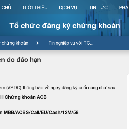
 CHỦ
GIỚI THIỆU
DỊCH VỤ
TIN TỨC
PHÁ
Tổ chức đăng ký chứng khoán
ý chứng khoán
Tin nghiệp vụ với TC...
n do đáo hạn
am (VSDC) thông báo về ngày đăng ký cuối cùng như sau:
HH Chứng khoán ACB
n MBB/ACBS/Call/EU/Cash/12M/58