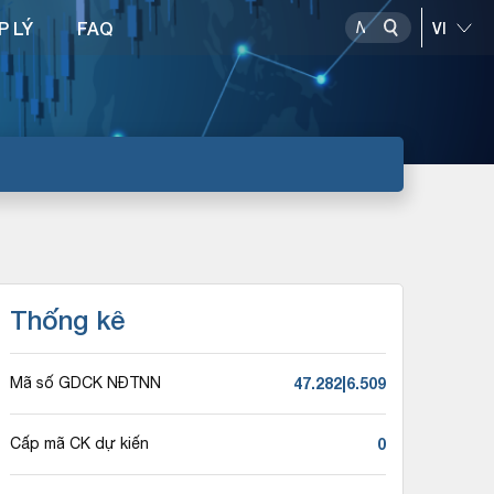
P LÝ
FAQ
Thống kê
47.282|6.509
Mã số GDCK NĐTNN
0
Cấp mã CK dự kiến