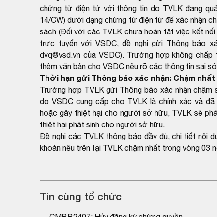
chứng từ điện tử với thông tin do TVLK đang qu
14/CW) dưới dạng chứng từ điện tử để xác nhận ch
sách (Đối với các TVLK chưa hoàn tất việc kết nối 
trực tuyến với VSDC, đề nghị gửi Thông báo xá
dvq@vsd.vn của VSDC). Trường hợp không chấp thu
thêm văn bản cho VSDC nêu rõ các thông tin sai sót
Thời hạn gửi Thông báo xác nhận: Chậm nhất 
Trường hợp TVLK gửi Thông báo xác nhận chậm so 
do VSDC cung cấp cho TVLK là chính xác và đã 
hoặc gây thiệt hại cho người sở hữu, TVLK sẽ phải
thiệt hại phát sinh cho người sở hữu.
Đề nghị các TVLK thông báo đầy đủ, chi tiết nội 
khoán nêu trên tại TVLK chậm nhất trong vòng 03 n
Tin cùng tổ chức
CMBB2407: Hủy đăng ký chứng quyền