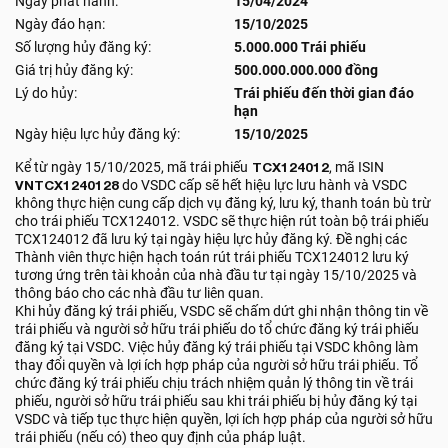
Ngày phát hành:
15/04/2024
Ngày đáo hạn:
15/10/2025
Số lượng hủy đăng ký:
5.000.000 Trái phiếu
Giá trị hủy đăng ký:
500.000.000.000 đồng
Lý do hủy:
Trái phiếu đến thời gian đáo
hạn
Ngày hiệu lực hủy đăng ký:
15/10/2025
Kể từ ngày 15/10/2025, mã trái phiếu
TCX124012
, mã ISIN
VNTCX1240128
do VSDC cấp sẽ hết hiệu lực lưu hành và VSDC
không thực hiện cung cấp dịch vụ đăng ký, lưu ký, thanh toán bù trừ
cho trái phiếu TCX124012. VSDC sẽ thực hiện rút toàn bộ trái phiếu
TCX124012 đã lưu ký tại ngày hiệu lực hủy đăng ký. Đề nghị các
Thành viên thực hiện hạch toán rút trái phiếu TCX124012 lưu ký
tương ứng trên tài khoản của nhà đầu tư tại ngày 15/10/2025 và
thông báo cho các nhà đầu tư liên quan.
Khi hủy đăng ký trái phiếu, VSDC sẽ chấm dứt ghi nhận thông tin về
trái phiếu và người sở hữu trái phiếu do tổ chức đăng ký trái phiếu
đăng ký tại VSDC. Việc hủy đăng ký trái phiếu tại VSDC không làm
thay đổi quyền và lợi ích hợp pháp của người sở hữu trái phiếu. Tổ
chức đăng ký trái phiếu chịu trách nhiệm quản lý thông tin về trái
phiếu, người sở hữu trái phiếu sau khi trái phiếu bị hủy đăng ký tại
VSDC và tiếp tục thực hiện quyền, lợi ích hợp pháp của người sở hữu
trái phiếu (nếu có) theo quy định của pháp luật.