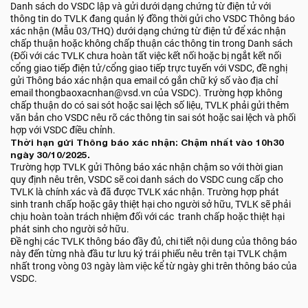
Danh sách do VSDC lập và gửi dưới dạng chứng từ điện tử với
thông tin do TVLK đang quản lý đồng thời gửi cho VSDC Thông báo
xác nhận (Mẫu 03/THQ) dưới dạng chứng từ điện tử để xác nhận
chấp thuận hoặc không chấp thuận các thông tin trong Danh sách
(Đối với các TVLK chưa hoàn tất việc kết nối hoặc bị ngắt kết nối
cổng giao tiếp điện tử/cổng giao tiếp trực tuyến với VSDC, đề nghị
gửi Thông báo xác nhận qua email có gắn chữ ký số vào địa chỉ
email thongbaoxacnhan@vsd.vn của VSDC). Trường hợp không
chấp thuận do có sai sót hoặc sai lệch số liệu, TVLK phải gửi thêm
văn bản cho VSDC nêu rõ các thông tin sai sót hoặc sai lệch và phối
hợp với VSDC điều chỉnh.
Thời hạn gửi Thông báo xác nhận: Chậm nhất vào 10h30
ngày 30/10/2025.
Trường hợp TVLK gửi Thông báo xác nhận chậm so với thời gian
quy định nêu trên, VSDC sẽ coi danh sách do VSDC cung cấp cho
TVLK là chính xác và đã được TVLK xác nhận. Trường hợp phát
sinh tranh chấp hoặc gây thiệt hại cho người sở hữu, TVLK sẽ phải
chịu hoàn toàn trách nhiệm đối với các tranh chấp hoặc thiệt hại
phát sinh cho người sở hữu.
Đề nghị các TVLK thông báo đầy đủ, chi tiết nội dung của thông báo
này đến từng nhà đầu tư lưu ký trái phiếu nêu trên tại TVLK chậm
nhất trong vòng 03 ngày làm việc kể từ ngày ghi trên thông báo của
VSDC.