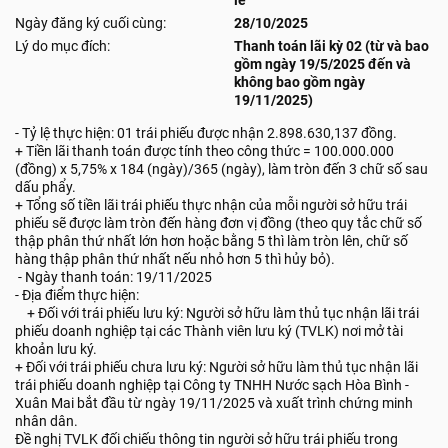
lẻ
Ngày đăng ký cuối cùng:
28/10/2025
Lý do mục đích:
Thanh toán lãi kỳ 02 (từ và bao
gồm ngày 19/5/2025 đến và
không bao gồm ngày
19/11/2025)
- Tỷ lệ thực hiện: 01 trái phiếu được nhận 2.898.630,137 đồng.
+ Tiền lãi thanh toán được tính theo công thức = 100.000.000
(đồng) x 5,75% x 184 (ngày)/365 (ngày), làm tròn đến 3 chữ số sau
dấu phẩy.
+ Tổng số tiền lãi trái phiếu thực nhận của mỗi người sở hữu trái
phiếu sẽ được làm tròn đến hàng đơn vị đồng (theo quy tắc chữ số
thập phân thứ nhất lớn hơn hoặc bằng 5 thì làm tròn lên, chữ số
hàng thập phân thứ nhất nếu nhỏ hơn 5 thì hủy bỏ).
- Ngày thanh toán: 19/11/2025
- Địa điểm thực hiện:
+ Đối với trái phiếu lưu ký: Người sở hữu làm thủ tục nhận lãi trái
phiếu doanh nghiệp tại các Thành viên lưu ký (TVLK) nơi mở tài
khoản lưu ký.
+ Đối với trái phiếu chưa lưu ký: Người sở hữu làm thủ tục nhận lãi
trái phiếu doanh nghiệp tại Công ty TNHH Nước sạch Hòa Bình -
Xuân Mai bắt đầu từ ngày 19/11/2025 và xuất trình chứng minh
nhân dân.
Đề nghị TVLK đối chiếu thông tin người sở hữu trái phiếu trong