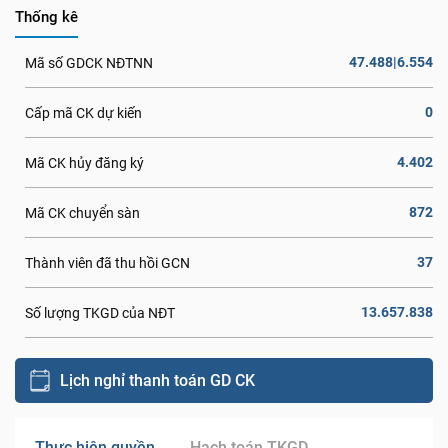
Thống kê
47.488|6.554
Mã số GDCK NĐTNN
0
Cấp mã CK dự kiến
4.402
Mã CK hủy đăng ký
872
Mã CK chuyển sàn
37
Thành viên đã thu hồi GCN
13.657.838
Số lượng TKGD của NĐT
Lịch nghỉ thanh toán GD CK
Thực hiện quyền
Hạch toán TKGD