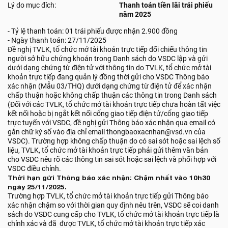
Lý do mục đích:
Thanh toán tiền lãi trái phiếu
năm 2025
- Tỷ lệ thanh toán: 01 trái phiếu được nhận 2.900 đồng
- Ngày thanh toán: 27/11/2025
Đề nghị TVLK, tổ chức mở tài khoản trực tiếp đối chiếu thông tin
người sở hữu chứng khoán trong Danh sách do VSDC lập và gửi
dưới dạng chứng từ điện tử với thông tin do TVLK, tổ chức mở tài
khoản trực tiếp đang quản lý đồng thời gửi cho VSDC Thông báo
xác nhận (Mẫu 03/THQ) dưới dạng chứng từ điện tử để xác nhận
chấp thuận hoặc không chấp thuận các thông tin trong Danh sách
(Đối với các TVLK, tổ chức mở tài khoản trực tiếp chưa hoàn tất việc
kết nối hoặc bị ngắt kết nối cổng giao tiếp điện tử/cổng giao tiếp
trực tuyến với VSDC, đề nghị gửi Thông báo xác nhận qua email có
gắn chữ ký số vào địa chỉ email thongbaoxacnhan@vsd.vn của
VSDC). Trường hợp không chấp thuận do có sai sót hoặc sai lệch số
liệu, TVLK, tổ chức mở tài khoản trực tiếp phải gửi thêm văn bản
cho VSDC nêu rõ các thông tin sai sót hoặc sai lệch và phối hợp với
VSDC điều chỉnh.
Thời hạn gửi Thông báo xác nhận: Chậm nhất vào 10h30
ngày 25/11/2025.
Trường hợp TVLK, tổ chức mở tài khoản trực tiếp gửi Thông báo
xác nhận chậm so với thời gian quy định nêu trên, VSDC sẽ coi danh
sách do VSDC cung cấp cho TVLK, tổ chức mở tài khoản trực tiếp là
chính xác và đã được TVLK, tổ chức mở tài khoản trực tiếp xác