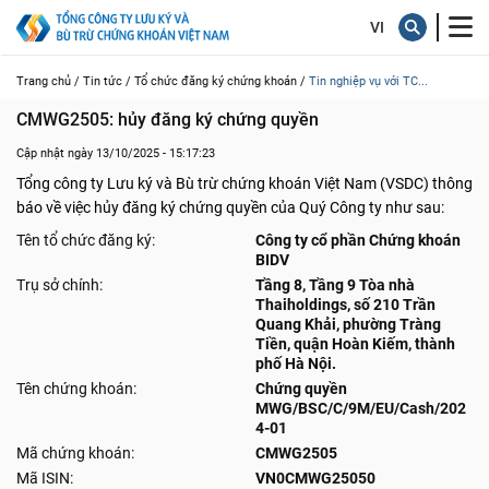
Trang chủ /
Tin tức /
Tổ chức đăng ký chứng khoán /
Tin nghiệp vụ với TC...
CMWG2505: hủy đăng ký chứng quyền
Cập nhật ngày 13/10/2025 - 15:17:23
Tổng công ty Lưu ký và Bù trừ chứng khoán Việt Nam (VSDC) thông
báo về việc hủy đăng ký chứng quyền của Quý Công ty như sau:
Tên tổ chức đăng ký:
Công ty cổ phần Chứng khoán
BIDV
Trụ sở chính:
Tầng 8, Tầng 9 Tòa nhà
Thaiholdings, số 210 Trần
Quang Khải, phường Tràng
Tiền, quận Hoàn Kiếm, thành
phố Hà Nội.
Tên chứng khoán:
Chứng quyền
MWG/BSC/C/9M/EU/Cash/202
4-01
Mã chứng khoán:
CMWG2505
Mã ISIN:
VN0CMWG25050