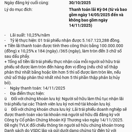
Ngày đăng ký cuối cùng:
30/10/2025
Lý do mục đích:
Thanh toán lãi Kỳ 04 (từ và bao
gồm ngày 14/05/2025 đến và
không bao gồm ngày
14/11/2025)
- Lãi suất: 10,25%/năm
- Tỷ lệ thực hiện: 01 trái phiếu nhận được 5.167.123,288 đồng.
+ Tiền lãi thanh toán được tính theo công thức bằng 100.000.000
(đồng) x 10,25% x 184 (ngày) /365 (ngày), làm tròn đến 3 chữ số
sau dấu phẩy.
+ Tổng số tiền lãi trái phiếu thực nhận của mỗi người sở hữu trái
phiếu sẽ được làm tròn đến hàng đơn vị đồng (nếu chữ số thập
phân thứ nhất bằng hoặc lớn hơn 5 thì số được làm tròn lên, nếu
chữ số thập phân thứ nhất nhỏ hơn 5 thì phần thập phân bị hủy
bỏ).
- Ngày thanh toán: 14/11/2025
- Địa điểm thực hiện:
ü Đối với chứng khoán lưu ký: Người sở hữu làm thủ tục nhận lãi
trái phiếu tại các Thành viên lưu ký nơi mở tài khoản lưu ký.
ü Đối với chứng khoán chưa lưu ký: Lãi trái phiếu doanh nghiệp sẽ
được thanh toán vào tài khoản mà người sở hữu đã đăng ký với
Công ty Cổ phần Chứng khoán Kỹ Thương vào ngày 14/11/2025.
Đề nghị TVLK đối chiếu thông tin người sở hữu chứng khoán trong
Danh sách do VSDC lập và gửi dưới dạng chứng từ điện tử với