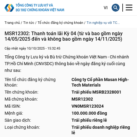
Trang chủ /
Tin tức /
Tổ chức đăng ký chứng khoán /
Tin nghiệp vụ với TC...
MSR12302: Thanh toán lãi Kỳ 04 (từ và bao gồm ngày 
14/05/2025 đến và không bao gồm ngày 14/11/2025)
Cập nhật ngày 10/10/2025 - 15:32:45
Tổng Công ty Lưu ký và Bù trừ Chứng khoán Việt Nam - Chi nhánh
TP.Hồ Chí Minh (CNVSDC) thông báo về ngày đăng ký cuối cùng
như sau:
Tên tổ chức đăng ký chứng
Công ty Cổ phần Masan High-
khoán:
Tech Materials
Tên chứng khoán:
Trái phiếu MSRB2328001
Mã chứng khoán:
MSR12302
Mã ISIN:
VN0MSR123024
Mệnh giá:
100.000.000 đồng
Sàn giao dịch:
Trái phiếu riêng lẻ
Loại chứng khoán:
Trái phiếu doanh nghiệp riêng
lẻ