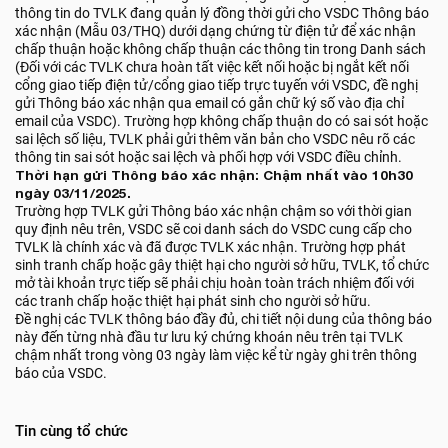
thông tin do TVLK đang quản lý đồng thời gửi cho VSDC Thông báo
xác nhận (Mẫu 03/THQ) dưới dạng chứng từ điện tử để xác nhận
chấp thuận hoặc không chấp thuận các thông tin trong Danh sách
(Đối với các TVLK chưa hoàn tất việc kết nối hoặc bị ngắt kết nối
cổng giao tiếp điện tử/cổng giao tiếp trực tuyến với VSDC, đề nghị
gửi Thông báo xác nhận qua email có gắn chữ ký số vào địa chỉ
email của VSDC). Trường hợp không chấp thuận do có sai sót hoặc
sai lệch số liệu, TVLK phải gửi thêm văn bản cho VSDC nêu rõ các
thông tin sai sót hoặc sai lệch và phối hợp với VSDC điều chỉnh.
Thời hạn gửi Thông báo xác nhận: Chậm nhất vào 10h30
ngày 03/11/2025.
Trường hợp TVLK gửi Thông báo xác nhận chậm so với thời gian
quy định nêu trên, VSDC sẽ coi danh sách do VSDC cung cấp cho
TVLK là chính xác và đã được TVLK xác nhận. Trường hợp phát
sinh tranh chấp hoặc gây thiệt hại cho người sở hữu, TVLK, tổ chức
mở tài khoản trực tiếp sẽ phải chịu hoàn toàn trách nhiệm đối với
các tranh chấp hoặc thiệt hại phát sinh cho người sở hữu.
Đề nghị các TVLK thông báo đầy đủ, chi tiết nội dung của thông báo
này đến từng nhà đầu tư lưu ký chứng khoán nêu trên tại TVLK
chậm nhất trong vòng 03 ngày làm việc kể từ ngày ghi trên thông
báo của VSDC.
Tin cùng tổ chức