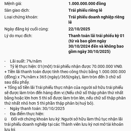
Mệnh giá:
1.000.000.000 đồng
Sàn giao dịch:
Trái phiếu riêng lẻ
Loại chứng khoán:
Trái phiếu doanh nghiệp riêng
lẻ
Ngày đăng ký cuối cùng:
22/10/2025
Lý do mục đích:
Thanh toán lãi trái phiếu kỳ 01
(từ và bao gồm ngày
30/10/2024 đến và không bao
gồm ngày 30/10/2025)
- Lãi suất: 7%/năm
- Tỷ lệ thực hiện: 01(một) trái phiếu nhận được 70.000.000 VNĐ.
+ Tiền lãi thanh toán được tính theo công thức bằng 1.000.000.000
(đồng) x 7%/năm x 365 (ngày)/365(ngày), làm tròn đến 3 chữ số
sau dấu phẩy.
+ Tổng số tiền lãi Trái phiếu thực nhận của người sở hữu trái phiếu
sẽ được làm tròn đến hàng đơn vị (Nếu chữ số thập phân thứ nhất
bằng hoặc lớn hơn 5 thì số được làm tròn lên, nếu chữ số thập phân
thứ nhất nhỏ hơn 5 thì phần thập phân bị huỷ bỏ).
- Ngày thanh toán: 30/10/2025
- Địa điểm thực hiện:
ü Đối với chứng khoán lưu ký: Người sở hữu làm thủ tục nhận lãi
trái phiếu doanh nghiệp tại các Thành viên lưu ký nơi mở tài khoản
lưu ký.