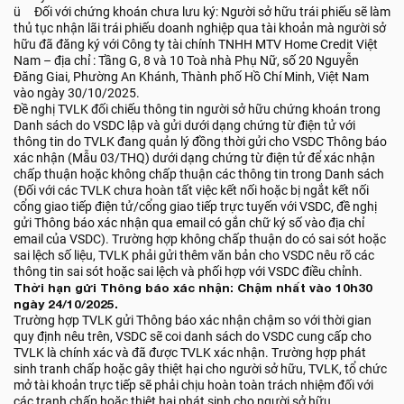
ü Đối với chứng khoán chưa lưu ký: Người sở hữu trái phiếu sẽ làm
thủ tục nhận lãi trái phiếu doanh nghiệp qua tài khoản mà người sở
hữu đã đăng ký với Công ty tài chính TNHH MTV Home Credit Việt
Nam – địa chỉ : Tầng G, 8 và 10 Toà nhà Phụ Nữ, số 20 Nguyễn
Đăng Giai, Phường An Khánh, Thành phố Hồ Chí Minh, Việt Nam
vào ngày 30/10/2025.
Đề nghị TVLK đối chiếu thông tin người sở hữu chứng khoán trong
Danh sách do VSDC lập và gửi dưới dạng chứng từ điện tử với
thông tin do TVLK đang quản lý đồng thời gửi cho VSDC Thông báo
xác nhận (Mẫu 03/THQ) dưới dạng chứng từ điện tử để xác nhận
chấp thuận hoặc không chấp thuận các thông tin trong Danh sách
(Đối với các TVLK chưa hoàn tất việc kết nối hoặc bị ngắt kết nối
cổng giao tiếp điện tử/cổng giao tiếp trực tuyến với VSDC, đề nghị
gửi Thông báo xác nhận qua email có gắn chữ ký số vào địa chỉ
email của VSDC). Trường hợp không chấp thuận do có sai sót hoặc
sai lệch số liệu, TVLK phải gửi thêm văn bản cho VSDC nêu rõ các
thông tin sai sót hoặc sai lệch và phối hợp với VSDC điều chỉnh.
Thời hạn gửi Thông báo xác nhận: Chậm nhất vào 10h30
ngày 24/10/2025.
Trường hợp TVLK gửi Thông báo xác nhận chậm so với thời gian
quy định nêu trên, VSDC sẽ coi danh sách do VSDC cung cấp cho
TVLK là chính xác và đã được TVLK xác nhận. Trường hợp phát
sinh tranh chấp hoặc gây thiệt hại cho người sở hữu, TVLK, tổ chức
mở tài khoản trực tiếp sẽ phải chịu hoàn toàn trách nhiệm đối với
các tranh chấp hoặc thiệt hại phát sinh cho người sở hữu.