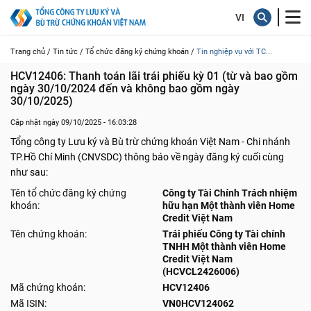
Trang chủ /
Tin tức /
Tổ chức đăng ký chứng khoán /
Tin nghiệp vụ với TC...
HCV12406: Thanh toán lãi trái phiếu kỳ 01 (từ và bao gồm 
ngày 30/10/2024 đến và không bao gồm ngày 
30/10/2025)
Cập nhật ngày 09/10/2025 - 16:03:28
Tổng công ty Lưu ký và Bù trừ chứng khoán Việt Nam - Chi nhánh
TP.Hồ Chí Minh (CNVSDC) thông báo về ngày đăng ký cuối cùng
như sau:
Tên tổ chức đăng ký chứng
Công ty Tài Chính Trách nhiệm
khoán:
hữu hạn Một thành viên Home
Credit Việt Nam
Tên chứng khoán:
Trái phiếu Công ty Tài chính
TNHH Một thành viên Home
Credit Việt Nam
(HCVCL2426006)
Mã chứng khoán:
HCV12406
Mã ISIN:
VN0HCV124062