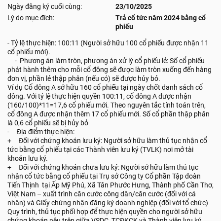
Ngày đăng ký cuối cùng:
23/10/2025
Lý do mục đích:
Trả cổ tức năm 2024 bằng cổ
phiếu
- Tỷ lệ thực hiện: 100:11 (Người sở hữu 100 cổ phiếu được nhận 11
cổ phiếu mới).
- Phương án làm tròn, phương án xử lý cổ phiếu lẻ: Số cổ phiếu
phát hành thêm cho mỗi cổ đông sẽ được làm tròn xuống đến hàng
đơn vị, phần lẻ thập phân (nếu có) sẽ được hủy bỏ.
Ví dụ Cổ đông A sở hữu 160 cổ phiếu tại ngày chốt danh sách cổ
đông. Với tỷ lệ thực hiện quyền 100:11, cổ đông A được nhận
(160/100)*11=17,6 cổ phiếu mới. Theo nguyên tắc tính toán trên,
cổ đông A được nhận thêm 17 cổ phiếu mới. Số cổ phần thập phân
là 0,6 cổ phiếu sẽ bị hủy bỏ
- Địa điểm thực hiện:
+ Đối với chứng khoán lưu ký: Người sở hữu làm thủ tục nhận cổ
tức bằng cổ phiếu tại các Thành viên lưu ký (TVLK) nơi mở tài
khoản lưu ký.
+ Đối với chứng khoán chưa lưu ký: Người sở hữu làm thủ tục
nhận cổ tức bằng cổ phiếu tại Trụ sở Công ty Cổ phần Tập đoàn
Tiến Thịnh tại Ấp Mỹ Phú, Xã Tân Phước Hưng, Thành phố Cần Thơ,
Việt Nam – xuất trình căn cước công dân/căn cước (đối với cá
nhân) và Giấy chứng nhận đăng ký doanh nghiệp (đối với tổ chức)
Quy trình, thủ tục phối hợp để thực hiện quyền cho người sở hữu
chứng khoán nêu trên giữa VSDC, TCĐKCK và Thành viên lưu ký