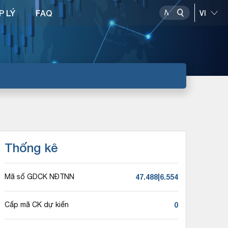
P LÝ
FAQ
Thống kê
47.488|6.554
Mã số GDCK NĐTNN
0
Cấp mã CK dự kiến