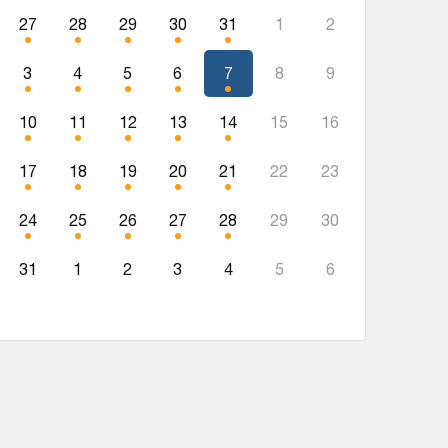
27
28
29
30
31
1
2
3
4
5
6
7
8
9
10
11
12
13
14
15
16
17
18
19
20
21
22
23
24
25
26
27
28
29
30
31
1
2
3
4
5
6