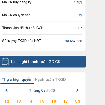
4.403
Mã CK hủy đăng ký
872
Mã CK chuyển sàn
37
Thành viên đã thu hồi GCN
13.657.838
Số lượng TKGD của NĐT
Lịch nghỉ thanh toán GD CK
Thực hiện quyền
Hạch toán TKGD
Tháng 08
2026
T2
T3
T4
T5
T6
T7
CN